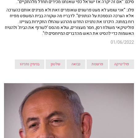
סיכם: "אם זה יקרה אז ישראל כפי שאנחנו מכירים תחדל מלהתקיים".
פלג: "אני שומע לא מעט פרשנים שאומרים זאת ולא מציגים אותם כהערכה
אלא הערכה הנסמכת על הנתונים". לדבריו מה שקורה בבית המשפט מפיח
רוח במחנה. היכרנו את נתניהו החדש מהרגע שהחלו החקירות בעניינו.
פוליטיקאי משולח רסן, חסר מעצורים, שלא מהסס 'לשרוף את הבית' ולהטיח
האשמות כדי להסיט את האש מהדברים המיוחסים לו".
01/06/2022
פוליטיקה
פרשנות
נבואה
שלטון
בנימין נתניהו