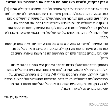
עדיין יתקיים, ולמרות האלימות הם מבינים את החשיבות של המצעד.
בר נוי ארגנה את המצעד על רקע איומים על חיה, וסיפרה כי קיבלה אמש (ד')
כמה וכמה הודעות שכוללות בתוכן איומים ודרישה שהמצעד לא יתקיים. "עם
הפחד ועם החשש ועם הערכות מותאמת שלנו ושל משטרת ירושלים. אנחנו
נשטוף את ירושלים בקשתות ובנצנצים וזה יהיה נהדר. אני פתחתי את
הטלפון בכדי להתחיל יום עבודה עמוס לקראת המצעד, ובשורות ההתראות
שלי חיכתה לי הודעה מהאחים של ישי שליסל, מיד הבנתי שיש פה משהו לא
תקין".
עוד הוסיפה: "מצעד הגאווה הוא שיא של שגרה ביום יום. זאת אומרת, ממש
כמו שהוא מייצר נראות של הקהילה הגאה הוא מייצג נראות של כל מה
שאנחנו עוברים במהלך היום יום. התחושה הזו זה משהו שאנחנו חווים כל
הזמן".
בהמשך סיפרה שבמהלך חודש נובמבר האחרון היא התמודדה עם אירוע
אלימות פיזית לא פשוט, ואמרה: "עמדתי בתחנה המרכזית בירושלים עם עוד
4 חברי קהילה, ואנחנו הותקפנו על ידי 7-8 בחורים. זו השגרה, לצערנו, של
הרבה להט"בים בירושלים ובארץ כולה. הדחיפות והחשיבות של המצעד ברורה
לנו כל המן, ואני מקווה שיש משהו בנראות של האלימות שמחדד את מה
שאנחנו עוברים גם לשאר הציבור".
עריכה: עדן בן ארי
02/06/2022