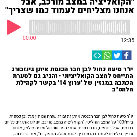
"הקואליציה במצב מורכב, אבל
אנחנו מצליחים לעמוד כמו שצריך"
00:00
12:35
יו"ר סיעת כחול לבן חבר הכנסת איתן גינזבורג
התייחס למצב הקואליציוני • והגיב גם לסערת
הכתבה במגזין של 'ערוץ 14' בקשר לקהילת
הלהט"ב
יו"ר סיעת כחול לבן חבר הכנסת איתן גינזבורג שוחח עם ינון מגל ובן כספית
ב־103fm על המצב הפוליטי. "הקואליציה במצב מורכב. יש לנו אתגרים כל יום
בכנסת, אבל בינתיים, גם חודשיים אחרי הפרישה של עידית סילמן, אנחנו
עדיין מצליחים לעמוד כמו שצריך, יש ממשלה מתפקדת", אמר גינזבורג,