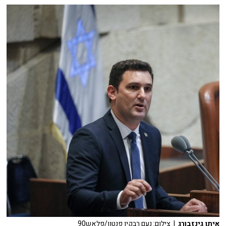
איתן גינזבורג
| צילום: נעם רבקין פנטון/פלאש90