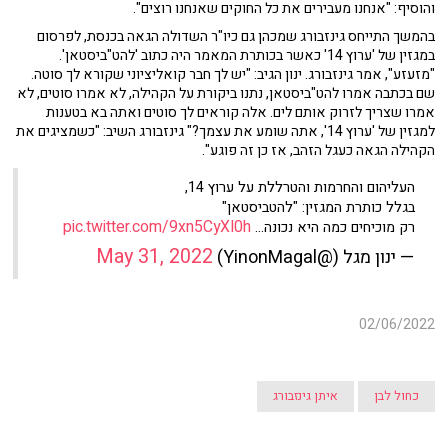
והוסיף: "אנחנו מעבירים את כל החוקים שאנחנו רוצים".
בהמשך התייחס גינזבורג שמכהן גם כיו"ר השדולה הגאה בכנסת, לפרסום
במגזין של 'ערוץ 14' כאשר בכותרת המאמר היה כתוב 'להט"ביסטאן'.
"מזעזע", אמר גינזבורג. ינון הגיב: "יש לך חבר קואליציוני שקורא לך סוטה.
שם בכתבה אמרו להט"ביסטאן, נתנו ביקורת על הקהילה, לא אמרו סוטים, לא
אמרו שצריך לזרוק אותם לים. אלה קוראים לך סוטים ואתה בא בטענות
למגזין של 'ערוץ 14', אתה שומע את עצמך?" גינזבורג השיב: "כשמציגים את
הקהילה הגאה כעגל הזהב, אז כן זה פוגע".
העליהום והחרמות והטרללת על ערוץ 14,
בגלל כותרת המגזין: "להטביסטאן"
pic.twitter.com/9xn5CyXl0h
רק מוכיחים כמה היא נכונה...
May 31, 2022
— ינון מגל (@YinonMagal)
02/06/2022
כחול לבן
איתן גינזבורג