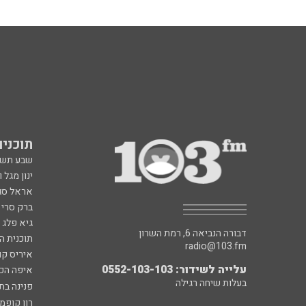
תוכניות fm
שבע תש
ינון מגל 
אראל סג"
ברק סרי 
גיא פלג
דבורה הנביאה 6, רמת השרון
תוכנית ה
radio@103.fm
איריס קו
עלייה לשידור: 0552-103-103
איפה הכ
בעלות שיחה רגילה
פנינה בת
רון קופמ