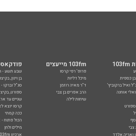
103
103fm מייעצים
פודקאסט
ע
פרופ' רפי קרסו
שבע תשע - 
ובן כספית
מיכל דליות
בן וינון, בקיצו
ל ואיל ברקוביץ'
ד"ר מאיה רוזמן
סג"ל וברקו -
ואלי אוחנה
הרב אפרים בן צבי
ספורט, בקיצו
שיחות לילה
שניים עד ארב
ספורט
קרסו יוצא לא
ל
ככה קמתי
סף
הכול פתוח - א
 צבי
מילים ולחן
ן ואריה אלדד
ארכיון 103fm