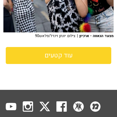
מצעד הגאווה - ארכיון
| צילום: יונתן זינדל/פלאש90
עוד קטעים