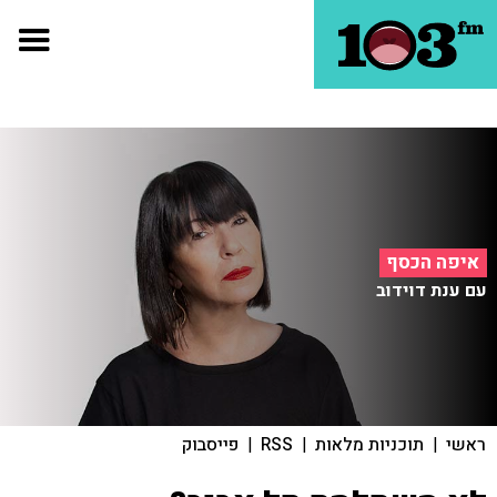
איפה הכסף
עם ענת דוידוב
ראשי
|
תוכניות מלאות
|
RSS
|
פייסבוק