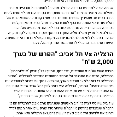
2,000־3,000 ש"ח לפני שנכנסנו לאלמנט החנייה".
אז מה הוביל לתופעת הנדידה הגדולה מהעיר? לטענתו של וטרהיים מדובר
בשילוב של מספר גורמים. "אני חושב שתקופת הקורונה גרמה לאנשים להיות
הרבה בבית מה שהצריך שטחים נוספים ודבר שני בקורונה המשוואה הזו של
ואליו פור מאני הטתה את הכף לטובת המעבר מתל אביב. פתאום קלטת
בקורונה כשהעיר הייתה סגורה שאתה כבר לא נהנה מהבנפיט של העיר
הגדולה אבל עדיין משלם עליה המון. דבר נוסף שקרה במקביל לקורונה, זה
שהעיר הפכה לבלתי נסבלת למגורים בכל מקום בה, שלא ברור באיזו מחשבה
אישרו את הדבר הזה בלי לראות מטר אחד קדימה", זעם.
הרצליה Vs תל אביב: "הפרש של בערך
2,000 ש"ח"
מצדם השני של חוזי השכירות, נורי יוסף, מתווך נדל"ן וזכיין 'אנגלוסכסון'
בהרצליה, הביא את הפרטים על מספר התושבים הנודדים להרצליה. "המצב
בהרצליה די דומה למצב שברוב הארץ, עם היצע נמוך של דירות להשכרה ועם
ביקושים גבוהים", הסביר, "הרצליה היא כעיר לווין בתל אביב אז כל הנוטשים
או העוזבים מכול מיני סיבות, אחת ההעדפות הראשונות שלהם זו העיר
הרצליה. גם הקירבה הגאוגרפית וגם הקרבה לפיתוח, אזורי ההייטק".
עוד ביקש יוסף לציין כי "רוב האנשים שמגיעים מתל אביב להרצליה הם כן
החבר'ה שעובדים בהייטק או חבר'ה שהתמסדו ומחפשים אתה מקום לגדל
ולחנך את ילדיהם ותל אביב קצת רועשת להם, ואז הרצליה היא אחת