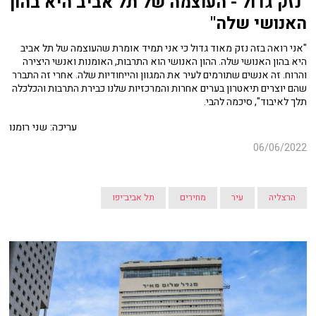
"נזק גדול - העוצמה של תל אביב היא בהון
האנושי שלה"
"אני רואה בזה נזק מאוד גדול כי אני תמיד אומרת שהעוצמה של תל אביב
היא בהון האנושי שלה. ההון האנושי הוא התרבות, האומנות ואנשי היצירה
והרוח. זה אנשים שתורמים לעיר את המגוון והייחודיות שלה. אחרי זה התברר
שהם יוצרים תיאטרון בערים אחרות והמרכזיות שלנו כבירת התרבות והכלכלה
תלך לאיבוד", סיכמה להבי.
עריכה: שני רומנו
06/06/2022
הרצליה
עיר
מחירים
תל אביב־יפו