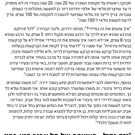
חקיקה ראשית על תקופת השכרה של 20 שנה. 20 שנה בעיניי זה לא מספיק
כי עד שיוצרים מלאי של אלפי יחידות דיור הן למעשה מתכלות כי השנים
עוברות. צריך לייצר פה מלאי שמיועד להשכרה לתקופה של 100 שנים. צריך
לדעת לעשות מלאי ל־100 שנה".
"איך עושים את זה במיידי?", תהתה דוידוב, ולהבי הבהירה: "לכל פרויקט
מהרגע שהוא יוצא לדרך עד הרגע שהוא מקבל היתר 5 שנים, עד הרגע שהוא
נבנה 8 שנים, אני לא רואה איך עושים את זה במיידי אפילו לא על קרקעות
בבעלות עירונית". עוד טענה כי "לדעתי צריך לקחת את הקרקעות בבעלות
עירונית וכל קרקע שהיא קרקע שמיועדת לדיור, ולא חלילה לשטחי ציבור,
לקחת אותה וליעד אותה לא למכירה עבור כל מרבה במחיר אלא לבניית
יחידות דיור ברות השגה עבור תושבים, תושבי עירנו, באי עירנו וצעירי עירנו.
חד משמעי עיריית תל אביב עצמה צריכה לתת דוגמה אישית בכך שתייעד
את הקרקעות שלה עצמה שמיועדות לדיור לטובת דיור בר השגה".
בנוסף, התייחסה להבי לאפשרות למתן סיוע בשכר דירה: "זה משהו שנותנים
אותו בדיור ציבורי, זה משהו שמשרד השיכון קובע אותו. אני חושבת שלא כל
כך, הסכומים הם סכומים קבועים, הם לא מתחשבים בעיר בה רוצים לגור ולכן
מאוד קשה לדיירי דיור ציבורי או לשכבות חלשות לגור בתל אביב. המדינה
צריכה לעשות פה הפוך על הפוך, להגדיל את הסיוע שניתן בתל אביב כי בתל
אביב יש מוביליות חברתית. בן אדם יכול למצוא עבודה ביתר קלות, להתמזג
עם חברה גבוה ביתר קלות ויכול להתקדם ביתר קלות. יש פה יתרון שצריך
לתת לו משקל כלכלי".