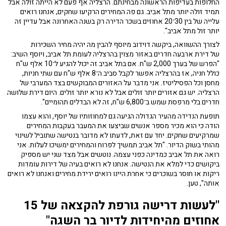
החלופות בעדיפות הראשונה מבחינתם. הרצליה אף פעם לא הייתה זולה אבל
תמיד זולה יותר מתל אביב. גם פה המחירים הרקיעו שחקים, אנחנו רואים
עלייה של בין 30־20 אחוזים בשכר הדירה רק בשנה האחרונה אבל עדיין זה
יותר זול מתל אביב".
לצורך ההשוואה, ביקשה דוידוב מיוסף להבין מה יהיה מחיר השכירות
של דירת ארבעה חדרים באזור מצוין בהרצליה לעומת תל אביב, ויוסף השיב:
"הפרש של בערך 2,000 ש"ח. אם בתל אביב זה יכול להגיע ל־10 אלף ש"ח
כולל חניה, אז בהרצליה אפשר לקבל סביב ה־8 אלף ש"ח עם שתי חניות,
מחסן וכל הפסיליטיז. אני מדבר על האזורים המבוקשים בצד המערבי של
הרצליה. יש גם אזורים יותר זולים אבל לא נורא יותר זולים. היום דירת שלושה
חדרים בלי מרפסת שמש ב־6,800 ש"ח, זה לא הבדלים תהומיים".
תופעת הנדידה מהעיר הגדולה הגיעה גם למחוזותיו של יוסף, והוא עצמו
הודה כי הוא מכיר מספר אנשים שביצעו את המעבר בעקבות המחירים
שמרקיעים שחקים. יחד עם זאת, לדעתו לא מדובר בנטישה שתוביל לשינוי
מהותי בשוק הדיור. "תל אביב תמשיך לפרוח והמחירים ימשיכו לעלות. אני
רואה את תל אביב כמדינה כפני עצמה. נוטשים אבל מצד שני יש מספיק
ביקושים כדי למלא את הנטישה. אנחנו לא רואים בעיה של דירות עומדות
ריקות או חוסר בשוכרים כי אחרת היינו רואים ירידת מחירים ואנחנו לא רואים
אותה", טען.
"לעשות דרישה גורפת להקצאה של 15
אחוזים מהיחידות לדיור בר השגה"