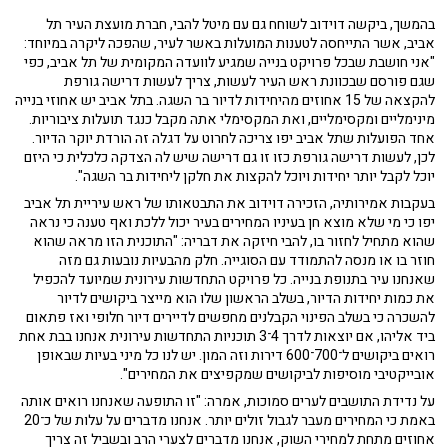
בהמשך, ביקשה דוידוב לשוחח גם עם מיטל להבי, חברת מועצת העיר תל
אביב, אשר התייחסה לטענות המועלות באשר לעיר, שהפכה ליקרה במיוחד:
"אני חושבת שבכל פרויקט בנייה שמגיע לוועדה המקומית של תל אביב, כפי
שגם פורסם שבכוונת ראש העיר לעשות, צריך לעשות דרישה גורפת
להקצאה של 15 אחוזים מהיחידות לדיור בר השגה. בתל אביב יש אחוזי בנייה
מינימליים ומקסימליים, ואת המקסימלי אתה מקבל כנגד תועלות ציבוריות.
אחד הפועלות שתל אביב יפו צריכה לחרוט על דגלה זה הורדת יוקר הדיור.
לכן, לעשות דרישה גורפת כזו זו גם דרישה שיש לה הצדקה כלכלית כי היזם
יוכל לקבל יותר יחידות ויוכל להקצות את חלקן ליחידות בר השגה".
בעקבות אמירותיה, הזכירה דוידוב את התבטאותו של ראש עיריית תל אביב
יפו כי מי שלא מוצא חן בעיניו המחירים בעיר יכול ללכת ואף טענה כי נראה
שהוא מתחיל לחזור בו, להבי חיזקה את דבריה: "התוכנית הזו מראה שהוא
חוזר בו או מנסה להתמודד עם הסוגייה. חלק מהבעיות נובעות גם מזה
שאנחנו עיר בתנופת בנייה. כל פרויקט התחדשות עירונית שמיועד להכפיל
את כמות יחידות הדיור, בשלב הראשון שלו הוא מייצר ביקושים לדיור
להשכרה כי בשלב הפינוי הקבלנים מחפשים לדיירים דיור חלופי ואז פתאום
ביד אליהו, אם יוצאות לדרך 4־3 תוכניות התחדשות עירונית אנחנו בבת אחת
רואים ביקושים ל־700־600 דירות וזה המון. יש לנו כל מיני בעיות שבאופן
אובייקטיבי מוסיפות לביקושים שמקפיצים את המחירים".
על נדידת התושבים לערים סמוכות, אמרה: "זו התופעה שאנחנו רואים אותה
באמת כי המחירים מעבר לגבול זולים יותר. אנחנו מדברים על עלות של כ־20
אחוזים מתחת למחירי השוק, אנחנו מדברים לצערי הרב ובשביל זה צריך