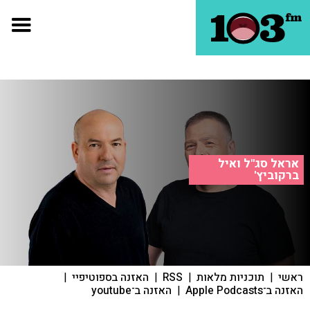
אראל סג"ל ואיל
ברקוביץ'
ראשי
|
תוכניות מלאות
|
RSS
|
האזנה בספוטיפיי
|
האזנה ב־Apple Podcasts
|
האזנה ב־youtube