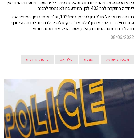
כי מידע שנשאב מהניידים וחרג מהאזנת סתר - לא הועבר מחטיבת המודיעין
ליחידה החוקרת להב 433. לכן, המידע גם לא נמסר להגנה.
בשיחה עם אראל סג"ל וחן ליברמן ב־103fm, עו"ד איתי רוזין, המייצג את
עמוס סילבר וראשי ארגון 'טלגראס', ביקש להגיב לדברים. לשיחה הצטרף
גם עו"ד דוד פטר מפורום קהלת, אשר הביע את דעתו בנושא.
08/06/2022
משטרת ישראל
האזנות
טלגראס
פרשת הרוגלות