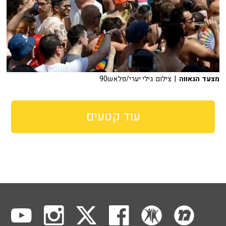
מצעד הגאווה
| צילום: גילי יערי/פלאש90
עוד קטעים