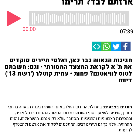
ארזתם לבד? תרימו
00:00
07:39
חגיגות הגאווה כבר כאן, ואלפי תיירים פוקדים
את ת"א לקראת המצעד המסורתי • וגם: חשבתם
לטוס לוויאטנם? פחות • עמית קוטלר ('רשת 13')
דיווח
חוגגים בצבעים:
בתחילת החודש, החלו באופן רשמי חגיגות הגאווה ברחבי
הארץ, שיגיעו לשיאן בסוף השבוע במצעד הגאווה המסורתי בתל אביב,
ובמסיבות הצבעוניות והחגיגיות. מסתבר שלא רק אנחנו, הישראלים, נהנים
מהחוויה, אלא כך גם תיירים רבים, המתכננים לפקוד את ארצנו ולהצטרף
להרמות.