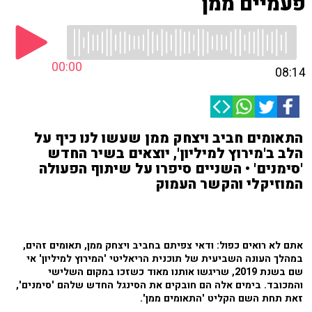
פעמיים ממן
00:00
08:14
התאומים חביב ויצחק ממן שעשו לנו כיף על
הלב ב'מירוץ למיליון', יוצאים בשיר החדש
'סימנים' • השניים סיפרו על שיתוף הפעולה
המוזיקלי והקשר העמוק
אתם לא רואים כפול: ודאי צפיתם בחביב ויצחק ממן, תאומים זהים,
במהלך העונה השביעית של תוכנית הריאליטי 'המירוץ למיליון' אי
שם בשנת 2019, שריגשו אותנו מאוד כשזכו במקום השלישי
והמכובד. בימים אלה הם חובקים את הסינגל החדש שלהם 'סימנים',
זאת תחת השם הקליט 'התאומים ממן'.