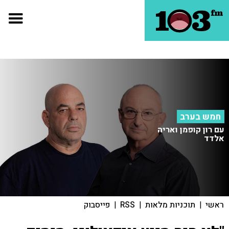
חמש בערב
עם רון קופמן ואריה
אלדד
ראשי
|
תוכניות מלאות
|
RSS
|
פייסבוק