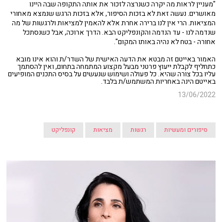
"מעניין לראות מה יקרה כשנרצה לזכור את אותה התקופה שבה היינו
מאושרים. נעשה זאת לא בזכות הסיפור, אלא בזכות הרגש שנמצא מאחורי
המציאות. הרי אין לנו ברירה אחרת אלא להאמין למציאות ולרגשות של מה
שנדמה לנו - עד הנדמה והקונפליקט הבא. הדרך ארוכה, אבל כשנסתכל
אחורה - בטח לא נהיה באותו המקום".
האמור באייטם זה מבטא את הדעה האישית של השדר/ת והוא אינו מובא
כתחליף לקבלת ייעוץ פרטני מבעל מקצוע המתמחה בתחום, ואין להסתמך
עליו בכל צורה שהיא. כל פעולה ושימוש שנעשים על בסיס התכנים המופיעים
באייטם הינה באחריות המשתמש/ת בלבד.
13/06/2022
סיפורים ומעשיות
רגשות
מציאות
קונפליקט