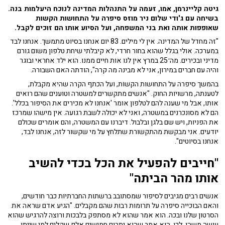
גיטה קליינרמן, אמו, זעמה על התנהלות המדינה לנוכח היעלמות בנה.
בשיחה עם ג'ודי שלום ניר מוזס סיפרה על התחושות הקשות
שאופפות אותה ואת בני המשפחה, ועל הסיוע אותו הם זוכים לקבל.
"זה מחדל של המדינה. אין לי מילים. 83 יום אנחנו בסיוט מתמשך. אנחנו לבד
במערכה. אולי בגלל שהוא בחור חרדי, לא קיבלתי שיחת טלפון משום גורם
מדיני ובכירים. מה־25 במרץ אין לנו אות חיים ממנו. הוא ילד אחראי ובוגר
והיה עם חברים במירון, אני לא מבינה מה קרה", הודתה האם השבורה.
בהמשך סיפרה על התחושות הקשות, ועל הכתף הקרה שהיא מקבלת,
לטענתה, מרשויות החוק. "אנשים מתקשרים למשטרה וטוענים שהם רואים
אותו, אבל מי שענה להם לטלפון אומר 'אנחנו לא מכירים את הסיפור בכלל'.
הם לא מסונכרנים במשטרה, ואני לא יכולה לשבת רגועה. אין מישהו שמרכז
את הפניות, ויש שם בלגן ובלבול. דיברנו עם המשטרה, והם אומרים שכולם
יודעים. אני מבקשת מהתקשורת שתלחץ על מי שקשור לזה, אנחנו לבד,
אנחנו בסיוטים".
"חייבים להפעיל את הכל בכדי להשיב
אותו מהר הביתה"
אנשים רבים מגיבים לסיפור שמסתובב ברשתות החברתיות כבר חודשים,
והאם הבוכייה סיפרה על תרומות רבות שהם מקבלים. "הגיע אדם שראה את
הסרטון שלנו ובכה. הוא אמר שהוא לא מסתפק בלבכות ורוצה להרגיש שהוא
עושה משהו. לכן, הוא אמר שהוא יתרום חמישים אלף שקלים למי שייתן