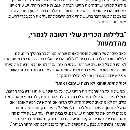
מידע קונקרטי שיחזיר את מוישי הביתה. אגב, הוא לא היחיד. יש עוד איש
בארצות הברית שאמר שהוא יתרום עשרת אלפים דולר למען המטרה הזו.
במצב כזה כשמדובר בחשש לחיי אדם חייבים להפעיל את הכל בכדי להשיב
אותו מהר הביתה".
"בלילות הכרית שלי רטובה לגמרי,
מהדמעות"
האם סיפרה על תחושת חוסר האונים שהיא מצויה בה במהלך היום, וגם
בלילות שהפכו לבנים. לדבריה, "בלילות הכרית שלי רטובה לגמרי מדמעות. אם
לא היו פה כל האנשים שהרימו שלטי חוצות ועזרו לנו אני לא יודעת מה הייתי
עושה. לא חשבתי שאני בכזו מדינה שאף אחד לא יודע מה קורה עם השני.
אני לא יכולה לעבוד ואני לא יכולה לתפקד".
יכול להיות שהוא לא רוצה שימצאו אותו?
"ממש לא! כל מי שמכיר את מוישי שלי, כל מי שפגש אותו ויודע במי מדובר,
יכול להגיש שהוא ילד ממיס לבבות. זה ילד אהוב וחביב, ילד רוחני שאוהב את
כולם. זה לא מתאים לסיפור הזה. לכי תדעי אם זה לא על רקע לאומני, אם
הוא לא נחטף. מישהו יכול להוכיח לי שלא? זו פשוט קטסטרופה. אנחנו
מנסים לגייס את כל הכוחות שיש לנו, כי בבית יש לנו עוד שבעה ילדים חוץ
ממנו שצריכים הורים חזקים ומגיע להם הורים חזקים. שוב תודה לכל מי
שתומך, ותורם לנו, בבקשה תמשיכו לשתף כי בזכותכם הוא יחזור הביתה".