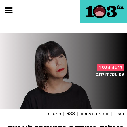
איפה הכסף
עם ענת דוידוב
ראשי
|
תוכניות מלאות
|
RSS
|
פייסבוק