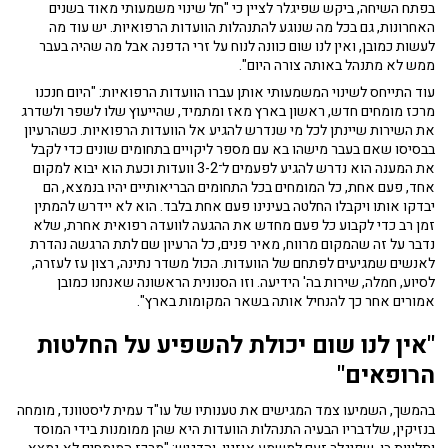
בפתח השיחה, ביקש שפיגלר לציין כי "חל שינוי משמעותי מאוד בשנים
האחרונות, גם בכל מה שנוגע להתנהלות הוועדות הרפואיות. יש עוד מה
לעשות כמובן, ואין לנו שום כוונה לנוח על זרי הדפנה אבל מה שהיה בעבר
ממש לא מתנהל באותה צורה היום".
עוד התייחס לשינוי המשמעותי אותן עברו הוועדות הרפואיות: "היום חנכנו
מרכז מומחים חדש, ראשון בארץ מאז ומתמיד, שהייעוץ שלו לשפר ולשדרג
את השירות שיינתן לכל מי שנדרש להגיע אל הוועדות הרפואיות. כשהרעיון
בבסיסו שאם בעבר מישהו בא עם מספר ליקויים בתחומים שונים כדי לקבל
את המענה הוא נדרש להגיע לפעמים ל־3-2 וועדות וכעת הוא יבוא למקום
אחד, פעם אחת, כל המומחים בכל התחומים הבריאותיים יהיו בנמצא, הם
יבדקו אותו ויקבלו החלטה בעינינו פעם אחת בלבד. הוא לא יידרש להמתין
זמן רב כדי לקבוע כל פעם מחדש את ההגעה לוועדה רפואית אחרת, שלא
נדבר על זה שהמקום מרווח, מאיר פנים, כל הרעיון שם לתת הרגשה נהדרת
לאנשים שמגיעים לפתחם של הוועדות. הכול משדר נתינה, רצון עז לעזרה,
לסיוע, חמלה, שירות בה' הידיעה. וזו הסנונית הראשונה שאנחנו כמובן
אמורים אחר כך להנחיל אותה בשאר המקומות בארץ".
"אין לנו שום יכולת להשפיע על החלטות
הרופאים"
בהמשך, השמיעו צמד המגישים את טענותיו של עו"ד עמית ליסטוונד, מומחה
בנזיקין, שלדבריו הבעיה התנהלות הוועדות היא שהן ממומנות בידי המוסד