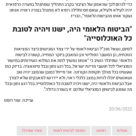
כדי לגרום לכך שהאמון של הציבור בקרב התהליך שמתנהל בוועדה הרפואית
יהיה לעילא ולעילא, שאם חס וחלילה רופא לא מתנהל בצורה ראויה אנחנו
נעקור אותו מהביטוח הלאומי", הכריז.
"הביטוח הלאומי היה, ישנו ויהיה לטובת
כל האוכלוסייה"
לסיום, נשאל מנכ"ל הביטוח לאומי על ידי צמד המגישים כיצד המציאות
הנוכחית, הן המשבר הפוליטי והן המאבק ביוקר המחייה, קשורה לביטוח
הלאומי. שפיגלר השיב כי "אנחנו נמשיך לתת את המלוא השירותים במישור
הסוציאלי לכל תושבי מדינת ישראל, בכל רגע נתון ובכל סיטואציה. בדיוק כמו
שעשינו בכל מהלך תקופת הקורונה. אני מייחל כמובן שהמצב יהיה טוב
ושאנשים יוכלו להיות במצב כלכלי ראוי, ולא יידרשו למאבקים שלא לצורך.
אבל הביטוח הלאומי היה, ישנו ויהיה לטובת כל האוכלוסייה בכל רגע נתון ובכל
מה שנוגע לביטחון הסוציאלי שלהם. זו בשורה גדולה".
עריכה: שני רומנו
20/06/2022
מחלות
רפואה
המוסד לביטוח לאומי
מאיר שפיגלר