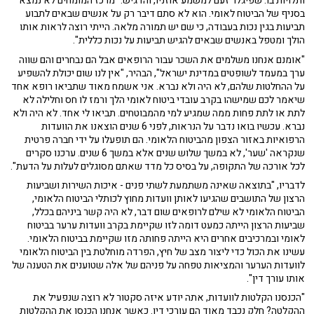
ותלויות בו. שפיגלר זעם למשמע אוזניו, והדגיש: "מרכז המומחים לא נמצא
בסניף של הביטוח לאומי. הוא לא סתם דיבר רק על אנשים שבאים לתבוע
תביעות בגין נכות בעבודה, כי שם יש תמורה מלאה. הייתי רוצה לראות אותו
הולך ומטפל באנשים שבאים להגיש תביעות על נכות כללית".
"אומנם אנחנו משלמים את השכר עבור הרופאים אבל הם נבחרים והם שווה
ערך במעמד לשופטים במדינת ישראל", הבהיר, "אין לנו שום יכולת להשפיע
על ההחלטות שלהם, לא היה ולא נברא. אני אשמח מאוד שתביאו רופא אחד
שיאמר לכם שמישהו בקרב עובדי ביטוח לאומי הלך ורמז לו חס וחלילה לא
לתת או לתת פחות ממה שמגיע למי מהמבוטחים. תביאו לי אחד. לא היה ולא
נברא. עכשיו בואו נדבר על הנראות, לפני 6 שנים הוצאנו את הוועדות
הרפואיות באזור הצפון מהביטוח הלאומי. הם תופעלו על ידי חברה פרטית
שנקראה 'שער', לא במשך שלוש שנים אלא במשך 6 שנים. ערכנו סקרים
לכל אורכה של התקופה, על בסיס כל מדד שאתם מסוגלים לעלות על הדעת".
לדבריו, "בתוצאה שאינה משתמעת לשתי פנים - איכות השירות ושביעות
הרצון של התושבים שהגיעו לאותן וועדות מחוץ לכותלי הביטוח הלאומי,
הביטוח הלאומי לא שילם לרופאים שום דבר, לא היה קשר ביניהם בכלל,
שביעות הרצון הייתה כמעט דומה לזו שקיימת בקרב וועדות ערער בביטוח
לאומי ובמרכיבים אחרים היא הייתה פחותה מזו שקיימת בביטוח הלאומי.
עשינו את הכול כדי ליצור מצב של חיץ, הפרדה מוחלטת בין הביטוח הלאומי
לוועדות הערער והמציאות טפחה על פניהם של אלה שטוענים את הטענה של
אותו עורך דין".
"הכנסנו הקלטות לוועדות, אתה יודע איזה סקטור לא רוצה שנפעיל את
ההקלטה? חלק נכבד מאוד הם עורכי דין. כאשר אנחנו הכנסו את ההקלטות