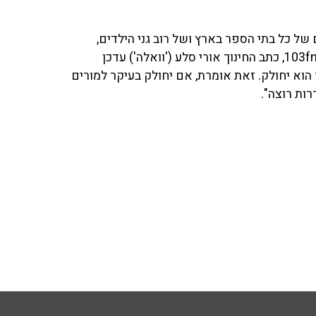
 כל בתי הספר בארץ ושל רוב גני הילדים,
ממשיך גם היום (ה'). בשיחה עם ניסים משעל וגיא פלג ב־103fm, כתב החינוך אורי סלע ('וואלה') עדכן
 הוא יחולק. זאת אומרת, אם יחולק בעיקר למורים
ות רוצה".