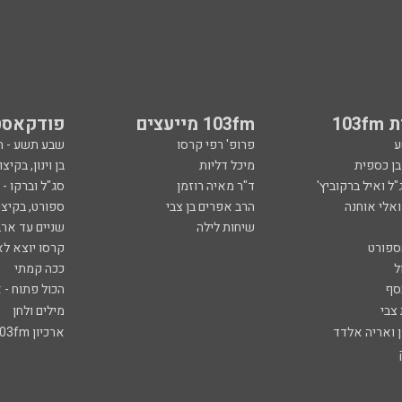
103
103fm מייעצים
פודקאסט
ע
פרופ' רפי קרסו
שבע תשע - 
ובן כספית
מיכל דליות
בן וינון, בקיצו
ל ואיל ברקוביץ'
ד"ר מאיה רוזמן
סג"ל וברקו -
ואלי אוחנה
הרב אפרים בן צבי
ספורט, בקיצו
שיחות לילה
שניים עד ארב
ספורט
קרסו יוצא לא
ל
ככה קמתי
סף
הכול פתוח - א
 צבי
מילים ולחן
ן ואריה אלדד
ארכיון 103fm