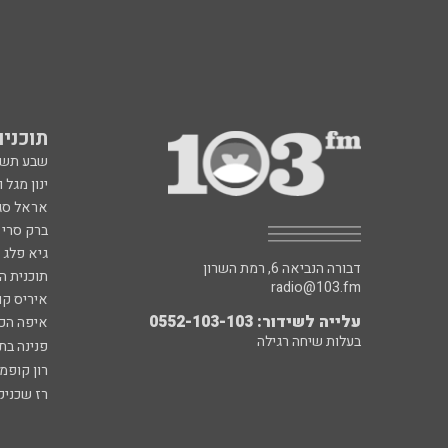
תוכניות fm
שבע תש
ינון מגל 
אראל סג"
ברק סרי 
גיא פלג
דבורה הנביאה 6, רמת השרון
תוכנית ה
radio@103.fm
איריס קו
עלייה לשידור: 0552-103-103
איפה הכ
בעלות שיחה רגילה
פנינה בת
רון קופמ
רז שכניק