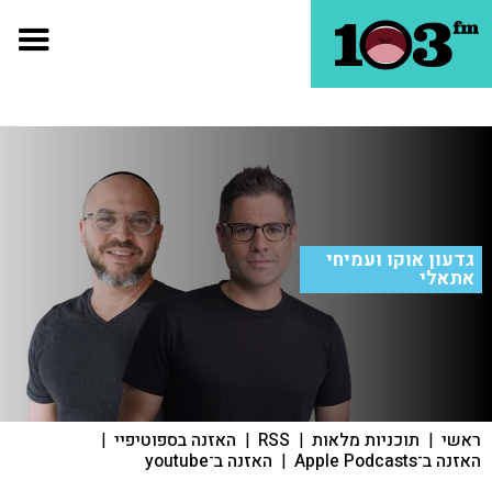
גדעון אוקו ועמיחי
אתאלי
ראשי
|
תוכניות מלאות
|
RSS
|
האזנה בספוטיפיי
|
האזנה ב־Apple Podcasts
|
האזנה ב־youtube