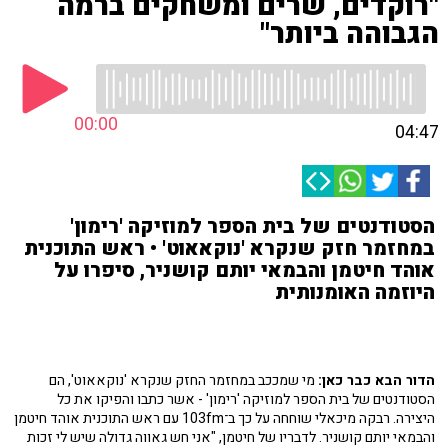
"רוקדים, שרים ומשחקים ברמה
הגבוהה ביותר"
00:00
04:47
הסטודנטים של בית הספר למוזיקה 'רימון'
במחזמר חזק שנקרא 'נוקאאוט' • ראש התוכנית
אוהד חיטמן והבמאי יותם קושניר, סיפרו על
היוזמה האומנותית
הדור הבא כבר כאן:
מי שמככב במחזמר החזק שנקרא 'נוקאאוט', הם
הסטודנטים של בית הספר למוזיקה 'רימון' - אשר כתבו והפיקו את כל
היצירה. רבקה מיכאלי שוחחה על כך ב־103fm עם ראש התוכנית אוהד חיטמן
והבמאי יותם קושניר. לדבריו של חיטמן, "אני חש גאווה גדולה שיש לי זכות