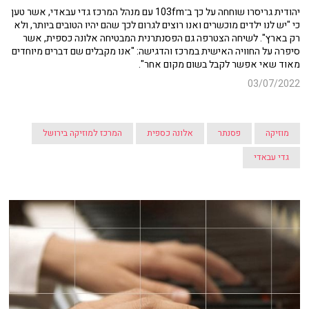
יהודית גריסרו שוחחה על כך ב־103fm עם מנהל המרכז גדי עבאדי, אשר טען
כי "יש לנו ילדים מוכשרים ואנו רוצים לגרום לכך שהם יהיו הטובים ביותר, ולא
רק בארץ". לשיחה הצטרפה גם הפסנתרנית המבטיחה אלונה כספית, אשר
סיפרה על החוויה האישית במרכז והדגישה: "אנו מקבלים שם דברים מיוחדים
מאוד שאי אפשר לקבל בשום מקום אחר".
03/07/2022
מוזיקה
פסנתר
אלונה כספית
המרכז למוזיקה בירושל
גדי עבאדי