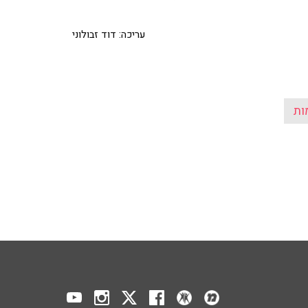
עריכה: דוד זבולוני
ות