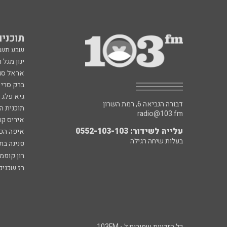
תוכניות fm
שבע תש
ינון מגל 
אראל סג"
ברק סרי 
גיא פלג
דבורה הנביאה 6, רמת השרון
תוכנית ה
radio@103.fm
איריס קו
עלייה לשידור: 0552-103-103
איפה הכ
בעלות שיחה רגילה
פנינה בת
רון קופמ
רז שכניק
כל הזכויות שמורות ל - 103FM