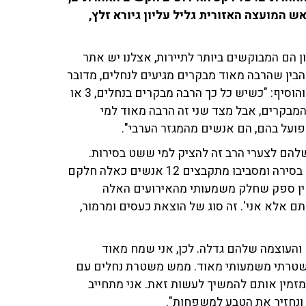
ח אראל סג"ל ודוד ורטהיים ב־fm103 עם ראש המועצה האזורית גליל עליון גיורא זלץ,
 הם המבוקשים ביותר לתיירות, אצלנו יש אתר
להבין שהרבה מאוד מבקרים מגיעים לנחלים, מדובר
על עשרות אלפים ביום ומאות אלפים בשבוע", הסביר זלץ והוסיף: "כשיש כל כך הרבה מבקרים בנחלים, 3 או
המבקרים, אבל מצד שני זה הרבה מאוד למי
פועל בהם, הם אנשים מהמגזר הערבי".
להם לצערי הרב זה להציק למי ששט בסירות.
האירועים הם מפחידים מאוד - אם יש אבא עם שני ילדים בסירה ומסביבו מתקבצים 12 אנשים כאלה חלקם
 אין ספק שחלק משמעותי מהאירועים האלה
ם אלא אני'. זה סוג של הוצאת כעסים ומרמור,
 והעוצמה שלהם גדלה. לכן, אני שמח מאוד
משטרתי משמעותי מאוד. ממש משטרת נחלים עם
מזמין אותם להמשיך לעשות זאת. אני מתחייב