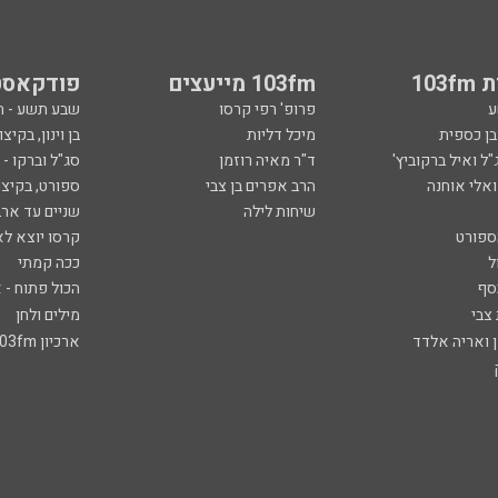
103
103fm מייעצים
פודקאסט
ע
פרופ' רפי קרסו
שבע תשע - 
ובן כספית
מיכל דליות
בן וינון, בקיצו
ל ואיל ברקוביץ'
ד"ר מאיה רוזמן
סג"ל וברקו -
ואלי אוחנה
הרב אפרים בן צבי
ספורט, בקיצו
שיחות לילה
שניים עד ארב
ספורט
קרסו יוצא לא
ל
ככה קמתי
סף
הכול פתוח - א
 צבי
מילים ולחן
ן ואריה אלדד
ארכיון 103fm