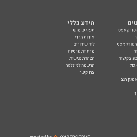
ים
מידע כללי
הפודקאסט
תנאי שימוש
ר
אודות הרדיו
 הפודקאסט
לוח שידורים
ר
מדיניות פרטיות
ע, בקיצור
הצהרת נגישות
כול
הרשמה לניוזלטר
צרו קשר
מנון רגב