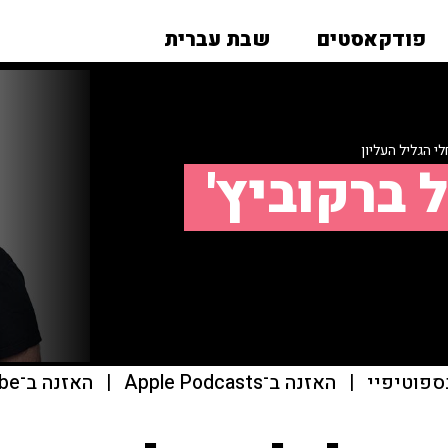
פודקאסטים
שבת עברית
י הגליל העליון
 ברקוביץ'
ספוטיפיי
|
האזנה ב־Apple Podcasts
|
האזנה ב־youtube