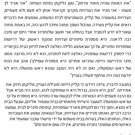
"את האמת שהיה מאוד מרתק", טען גליקמן בפתח השיחה. "אני אגיד לך
משהו - אני מכיר את העדויות מקרוב וקראתי אותן לא פעם ולא פעמיים,
העדויות במשטרה של קליין, וכשמגיעים לבית המשפט, שומעים את הדברים
רואים את קליין מעידה, שהכול נשפך ממנה וחיכה לרגע הזה, זה באמת מחזה
שאני לא יודע להסביר אבל בהחלט אני חושב שלנתניהו אחרי היום יש סיבה
רבה לדאגה. היא מספרת סיפורים ועדויות ממקור ראשון, של דרישות
שמפניות וסיגרים, על כך שבאמצע הלילה נאלצה לצאת לכיוון הבית בקיסריה
כדי לספק דרישות שמפניה, נאלצה לתת לנתניהו, הוא לא היה מרוצה מסוג
סיגר והדרישה הייתה שיביאו אחרים. היא מספרת שמילצ'ן אהב את הכוח
של ראש הממשלה, ואם זה לא היה המצב שהוא ראש ממשלה היא לא
יודעת כמה היה שיתוף פעולה בעניין".
בתגובה לדבריו, ציינה דוידוב כי קליין הייתה מובילת העניין, וגליקמן חיזק את
אמירתה:
"נכון, היא והנהג, בגדול היא זו שסיפקה לנהג, הנהג היה מביא אבל
גם הרבה פעמים היא הצטרפה אליו לבקשת שרה נתניהו. היא מספרת על כך
שראש הממשלה לשעבר ורעייתי מתאחרים בבית שצמוד אליהם, שבעל הבית
לא נמצא, ותוך כדי הם לוקחים מארזי שמפניות, קופסת סיגרים לבית. שמענו
הרבה דברים, ואנחנו מכירים את העדויות, אבל כשאתה שומע את העובדות
האלו, הנתונים האלו, בעדות בבית משפטו על ידי מישהי שכבר שמעתי את
האינטרסים שתומכי נתניהו מפיצים, אין לה שום אינטרסים".