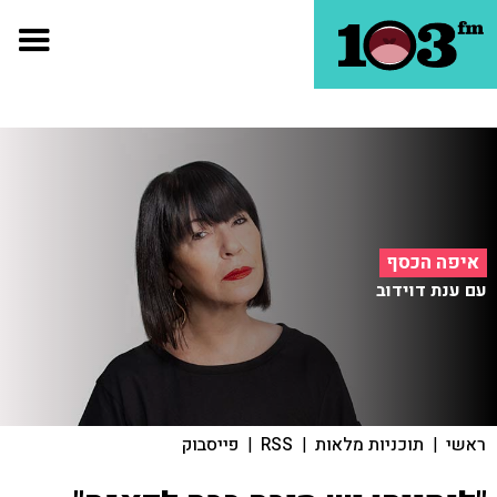
איפה הכסף
עם ענת דוידוב
ראשי
|
תוכניות מלאות
|
RSS
|
פייסבוק