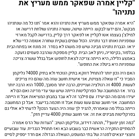
"קליין אמרה שפאקר ממש מעריץ את
נתניהו"
"היא אמרה שפאקר ממש מעריץ את נתניהו והוא אמר 'תנו כל מה שנתניהו
מבקש', והם ידעו לבקש. הייתה שיטה, ששרה נתניהו שולחת דרישה או
למילצ'ן בעצמו אטו לקליין או לפאקר דרך קליין, בדרישה לקבל מארזי
שמפניות ואותו דבר נתניהו. הכול שמים בשקית שחורה אטומה כדי שלא
יראו. הגברת נתניהו מבינה שיש פה משהו לא בסדר. זה מונח או בפתח הבית
בבלפור, בקיסריה, ניתן לאב הבית. קליין מספקת שהרבה פעמים נזעקה
באמצע הלילה, היא הייתה צריכה לצאת לחופש אבל בגלל ששרה צריכה
שמפניות היא ביטלה את החופש".
האם היה נכון יותר להתחיל דווקא בתיק הנוכחי ולא בתיק 4000? גליקמן
הסביר כי "זו שאלה מצוינת, אני אישית חושב שזה מה שהם היו צריכים
לעשות. 4000 זה רגולציה ועניינים, הרבה יותר מסובך, 1000 הוא הרבה יותר
ברור. אז המחשבה של הפרקליטות הייתה שיש שני עדי מדינה ואם הם לא
יעידו מהם מה הם יעידו. עם פילבר זה לא עבד במבחן המציאות אבל זו הייתה
המחשבה. אני חושב שהם עשו טעות אבל זו חוכמה בדיעבד. אבל כן המחשבה
הייתה בגלל מה שאמרתי, להגיד לך שזה היה הצעד הנכון? לדעתי לא אולי גם
בפרקליטות מבינים את זה. אני חושב שתיק 4000 עדיין חזק".
"כמה זמן ימשך?", תהתה דוידוב, וגליקמן השיב: "העדות של הדס אמורה
להסתיים החקירה הראשית כבר בשבוע הבא ואז תתחיל הנגדית. עוד שבועיים
וחצצי יוצאים לפגרה של בתי המשפט, השאלה הגדולה אם חדד יספיק לסיים