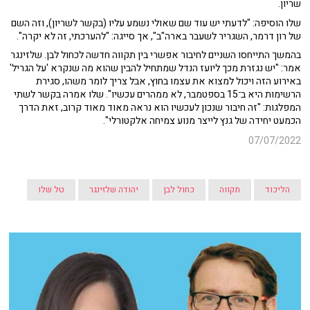
שריון.
שלו הוסיפה: "לדעתי יש עוד שם שאולי נשמע עליו (בקשר לשריון), וזה השם
של רון דרמר, השגריר לשעבר בארה"ב", אך סייגה: "להערכתי, זה לא יקרה".
בהמשך התייחסו השניים לחיבור אפשרי בין תקווה חדשה לכחול לבן. שלזינגר
אמר: "יש נגזרת מכך ליועז הנדל שמתחיל להבין שהוא מה שנקרא 'על הגריל'
באירוע הזה ויכול למצוא את עצמו בחוץ, אבל צריך לומר משהו, סגירת
הרשימות היא ב־15 בספטמבר, לא ממהרים עכשיו". שלו אמרה בקשר לשתי
המפלגות: "זה חיבור שנכון לעכשיו הוא נראה מאוד מאוד קרוב, זאת הדרך
הכמעט יחידה של גנץ לייצר מנוע צמיחה אלקטורלי".
07/07/2022
הליכוד
תקווה
כחול לבן
יהודה שלזינגר
טל שלו