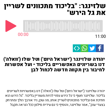
שלזינגר: "בליכוד מתכוונים לשריין
את גל הירש"
00:00
11:00
יהודה שלזינגר ('ישראל היום') וטל שלו ('וואלה')
דנו בשריונים האפשריים בליכוד • ועל אפשרות
לחיבור בין תקווה חדשה לכחול לבן
יהודה שלזינגר ('ישראל היום') וטל שלו ('וואלה') דנו באפשרויות לשריונים
בליכוד. שלזינגר חשף כי גל הירש צפוי להיות משוריין בליכוד. "גל הירש הוא
חתיכת אס ובליכוד מתכוונים לשריין אותו, מה שכן, ניר אורבך הולך ומתרחק
בצעדי ענק", אמר שלזינגר, והוסיף כי גם עידית סילמן ככל הנראה תקבל