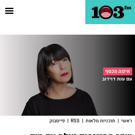
איפה הכסף
עם ענת דוידוב
ראשי
|
תוכניות מלאות
|
RSS
|
פייסבוק