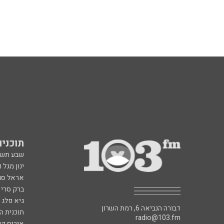
תוכניות fm
שבע תש
ינון מגל 
אראל סג"
ברק סרי 
גיא פלג
דבורה הנביאה 6, רמת השרון
תוכנית ה
radio@103.fm
איריס קו