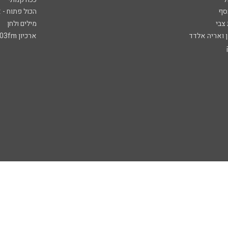
סף
הכול פתוח - א
 צבי
מילים ולחן
ן ואריה אלדד
ארכיון 103fm