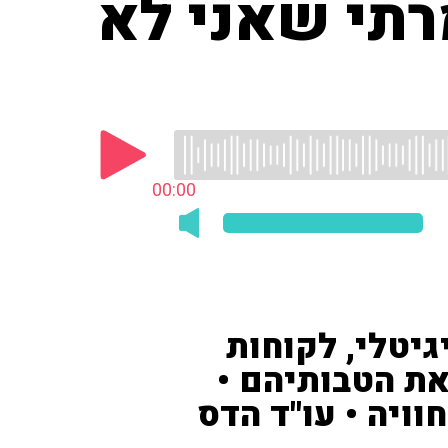
רתי שאני לא
00:00
גיטלי, לקוחות
ת הטבותיהם •
ויה • עו"ד הדס