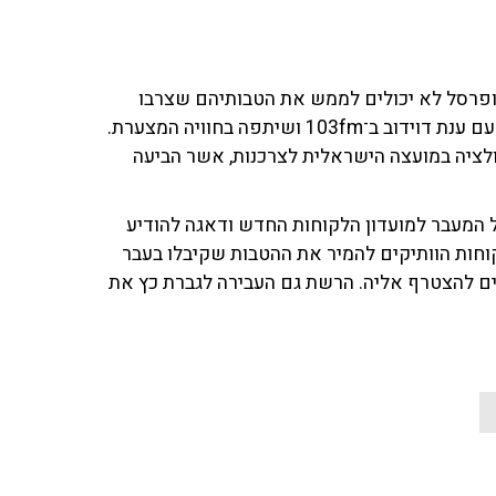
שופרסל לא יכולים לממש את הטבותיהם שצרבו
במהלך השנים. ביניהם, גם הצרכנית שרה כץ, אשר שוחחה עם ענת דוידוב ב־103fm ושיתפה בחוויה המצערת.
ולציה במועצה הישראלית לצרכנות, אשר הביעה
המעבר למועדון הלקוחות החדש ודאגה להודיע
חות הוותיקים להמיר את ההטבות שקיבלו בעבר
ם להצטרף אליה. הרשת גם העבירה לגברת כץ את