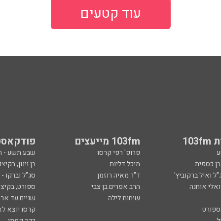
עוד קטעים
103
103fm מייעצים
פודקאסט
ע
פרופ' רפי קרסו
שבע תשע - 
ובן כספית
מיכל דליות
בן וינון, בקיצו
ל ואיל ברקוביץ'
ד"ר מאיה רוזמן
סג"ל וברקו -
ואלי אוחנה
הרב אפרים בן צבי
ספורט, בקיצו
שיחות לילה
שניים עד ארב
ספורט
קרסו יוצא לא
ל
ככה קמתי