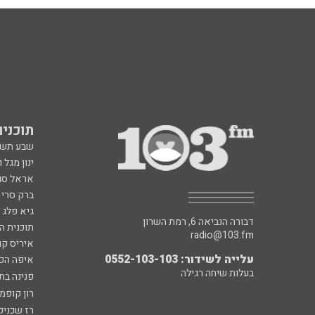
תוכניות fm
שבע תש
ינון מגל 
אראל סג"
ברק סרי 
גיא פלג
דבורה הנביאה 6, רמת השרון
תוכנית ה
radio@103.fm
איריס קו
עלייה לשידור: 0552-103-103
איפה הכ
בעלות שיחה רגילה
פנינה בת
רון קופמ
רז שכניק