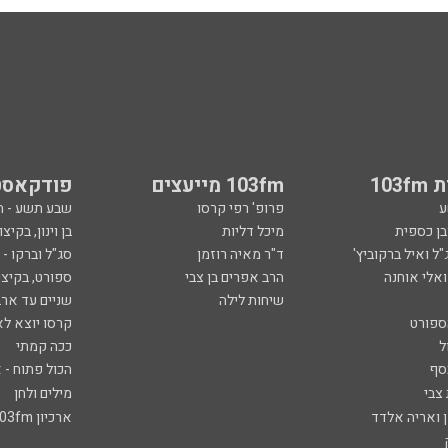
103
103fm מייעצים
פודקאסט
ע
פרופ' רפי קרסו
שבע תשע - 
ובן כספית
מיכל דליות
בן וינון, בקיצו
ל ואיל ברקוביץ'
ד"ר מאיה רוזמן
סג"ל וברקו -
ואלי אוחנה
הרב אפרים בן צבי
ספורט, בקיצו
שיחות לילה
שניים עד ארב
ספורט
קרסו יוצא לא
ל
ככה קמתי
סף
הכול פתוח - א
 צבי
מילים ולחן
ן ואריה אלדד
ארכיון 103fm