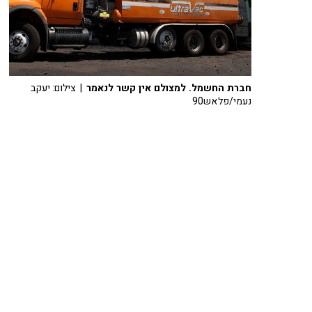
חברת החשמל. למצולם אין קשר לנאמר
| צילום: יעקב
נעמי/פלאש90