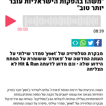
"משהו בהפקות הישראליות עובר
יותר טוב"
00:00
08:39
מבקרת הטלוויזיה של 'ynet' סמדר שילוני על
העונה החדשה של 'פאודה' ששומרת על המתח
הידוע שלה • וגם מדוע לדעתה Hit & Run לא
הצליחה
העונה הרביעית של דרמת המתח 'פאודה' עלתה לשידור ב'yes' וכבר בפרק
הפתיחה מצאנו את עצמנו יושבים על הקצה של הספה ומחכים במתח
להתפתחויות בעלילה שזכתה להצלחה גם ב'נטפליקס'. בשיחה עם איריס קול
מבקרת הטלוויזיה של 'ynet', סמדר שילוני, סיפרה על העונה המותחת.