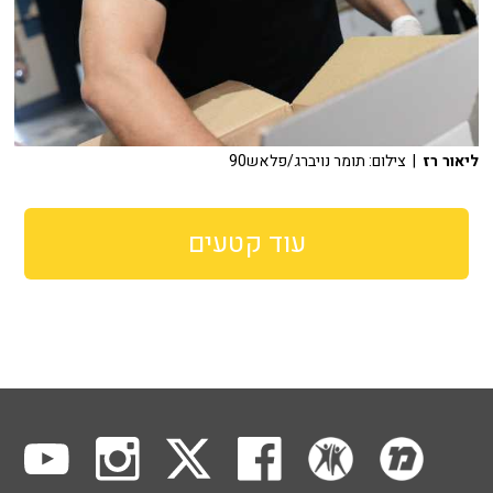
ליאור רז
| צילום: תומר נויברג/פלאש90
עוד קטעים