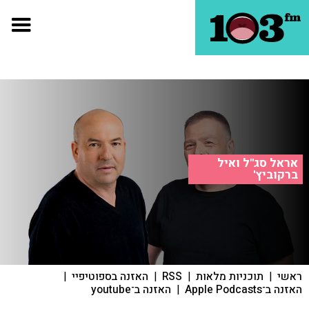
אראל סג"ל ואיל
ברקוביץ'
ראשי
|
תוכניות מלאות
|
RSS
|
האזנה בספוטיפיי
|
האזנה ב־Apple Podcasts
|
האזנה ב־youtube