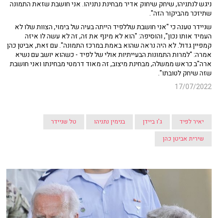
ניגש לנתניהו, שיחק שיחוק אדיר מבחינת נתניהו. אני חושבת שזאת התמונה
שתיזכר מהביקור הזה".
שניידר טענה כי "אני חושבת שללפיד הייתה בעיה של בימוי, הצוות שלו לא
העמיד אותו נכון", והוסיפה: "הוא לא מינף את זה, זה לא עשה לו איזה
קמפיין גדול. לא היה נראה שהוא באמת במרכז התמונה". עם זאת, אביטן כהן
אמרה: "למרות התמונות הבעייתיות אולי של לפיד - כשהוא יושב עם נשיא
ארה"ב כראש ממשלה, מבחינת מיצוב, זה מאוד דרמטי מבחינתו ואני חושבת
שזה שיחק לטובתו".
17/07/2022
יאיר לפיד
ג'ו ביידן
בנימין נתניהו
טל שניידר
שירית אביטן כהן