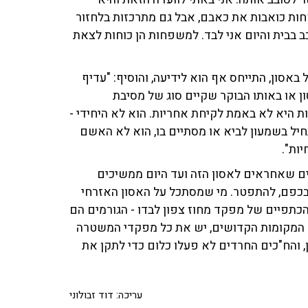
פחות כואבות את כאבם, אבל גם מתרכזות בלחזור
 בבית והיום אני לבד. למשפחות הן כוחות לצאת
באסון, התייחס אף הוא לידיעה, והוסיף: "עדיף
 או באותו הבוקר שקיים סוג של מסיבת
ת היא לא באמת לקיחת אחריות. הוא לא היחידי -
חיל בשמעון לביא או מסתיים בו, הוא לא האשם
ות".
שים שאחראים לאסון הזה ועד היום ממשיכים
45 אזרחים על לא עוול בכפם, להתפטר. מי שמסתכל על האסון האזרחי
הכתפיים של מפקד מחוז צפון לבדו - הגורמים הם
ח המקומות הקדושים, יש את כל מפקדי המשטרה
ן, והח"כים החרדים לא פעלו כלום כדי לתקן את
עריכה: דוד זבולוני