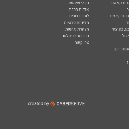
הפודקאסט
תנאי שימוש
ר
אודות הרדיו
 הפודקאסט
לוח שידורים
ר
מדיניות פרטיות
ע, בקיצור
הצהרת נגישות
כול
הרשמה לניוזלטר
צרו קשר
מנון רגב
created by
CYBER
SERVE