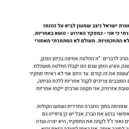
רת ישראל ניצב שמעון לביא על כוונתו
י כי אני - כמפקד האירוע - נושא באחריות.
ללא התחכמויות. מעולם לא הסתתרתי מאחורי
גיב לדברים: "זו החלטה אמיצה בכיוון הנכון,
שנה, והגיע הזמן שגם הם יקבלו החלטה מושכלת.
לעשות את זה קודם. עד היום אני לא ראיתי תחקיר
הסובבים צריכים לקבל אחריות ללכת הביתה,
ובת אזרחיה, אני מקווה שרבים ייקחו אחריות
 שפנימה בתוך החברה החרדית נשמעו הקולות.
פשר ברגע את הברז, אבל יש כן ציפייה גם
ם נאור ז"ל לקחה את התפקיד, היא יצרה ועדה
לסובב אותה. אני באתי לוועדה הזאת והיא