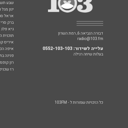
שבע תש
ינון מגל 
אראל סג"
ברק סרי 
גיא פלג
דבורה הנביאה 6, רמת השרון
תוכנית ה
radio@103.fm
איריס קו
עלייה לשידור: 0552-103-103
איפה הכ
בעלות שיחה רגילה
פנינה בת
רון קופמ
רז שכניק
כל הזכויות שמורות ל - 103FM