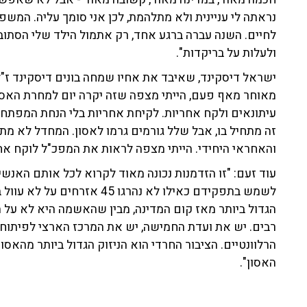
נראתה לי עניינית ולא מתלהמת, לכן אני סומך עליה. המש
לחיים. השנה עברה ברגע אחד, רק אתמול הילד שלי הסתובב
ולעלות על בריקדות".
ישראל דיסקינד, שאיבד את אחיו שמחה בונים דיסקינד ז"ל 
מאוחר מאף פעם, הייתי מצפה שזה יקרה יום למחרת האסון
עיתונאים ולקח אחריות. לקיחת אחריות בלי הנחת המפתחו
זה מתחיל בו, אבל שלל גורמים גרמו לאסון. המחדל לא מת
והאחראי היחידי. הייתי מצפה לראות את המפכ"ל לוקח אחי
עוד זעם: "זו הזדמנות נכונה מאוד לקרוא לכל אותם האנ
לשמש בתפקידם כאילו לא נהרגו 
הגדול ביותר מאז קום המדינה, מבין שהאשמה היא לא על 
רבים. יש את ועדת החמישה, יש את המרכז הארצי לפיתו
הרלוונטיים. הציבור החרדי הוא הניזוק הגדול ביותר מהאסו
האסון".