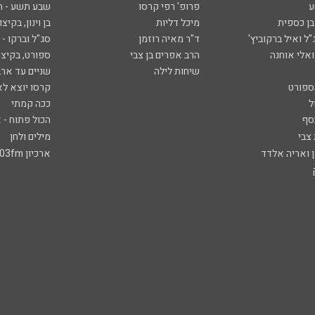
ע
פרופ' רפי קרסו
שבע תשע - 
ובן כספית
מיכל דליות
בן וינון, בקיצו
ל ואיל ברקוביץ'
ד"ר מאיה רוזמן
סג"ל וברקו -
ואלי אוחנה
הרב אפרים בן צבי
ספורט, בקיצו
שיחות לילה
שניים עד ארב
ספורט
קרסו יוצא לא
ל
ככה קמתי
סף
הכול פתוח - א
 צבי
מילים ולחן
ן ואריה אלדד
ארכיון 103fm