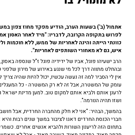
לא מתחיל בו"
אתמול (ב') בשעות הערב, הודיע מפקד מחוז צפון במשט
לפרוש בתקופה הקרובה, לדבריו: "מיד לאחר האסון אמרת
כוונתי הייתה והינה לאחריות של ממש, ללא חוכמות ו
איש, גם לא מאחורי השותפים לאחריות".
הרב ישעיהו פוגל, אביו של ידידיה פוגל ז"ל שנספה באסון, ה
ובהחלט מתווה דרך לכל מי שנגע באירוע של מירון שלפני 
אין לי הסביר למה זה נעשה עכשיו, יכול להיות שהיה צריך 
עומק של המשטרה, אבל זה לא רק המשטרה - כל המעגלים 
לרענן אותם ולביא אותם למקום טוב. למען מדינת ישראל וט
ושזו תהיה הנורמה".
בהמשך, הבהיר: "אני לא חלק מהחברה החרדית, אבל חושב
חברי הכנסת החרדים דאגו לציבור במשך שנים רבות והיא א
בתחום הזה לריענון השורות ולהביא אנשים אחרים. כשמרי
חכמה מאוד, במדינה מאוד, קשובה מאוד - אבל לא שאפשר 