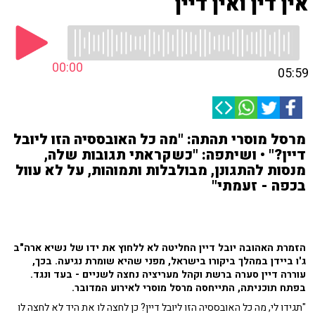
אין דין ואין דיין
00:00
05:59
מרסל מוסרי תהתה: "מה כל האובססיה הזו ליובל
דיין?" • ושיתפה: "כשקראתי תגובות שלה,
מנסות להתגונן, מבולבלות ותמוהות, על לא עוול
בכפה - זעמתי"
הזמרת האהובה יובל דיין החליטה לא ללחוץ את ידו של נשיא ארה"ב
ג'ו ביידן במהלך ביקורו בישראל, מפני שהיא שומרת נגיעה. בכך,
עוררה דיין סערה ברשת וקהל מעריציה נחצה לשניים - בעד ונגד.
בפתח תוכניתה, התייחסה מרסל מוסרי לאירוע המדובר.
"תגידו לי, מה כל האובססיה הזו ליובל דיין? כן לחצה לו את היד לא לחצה לו