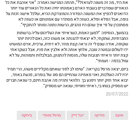
את היד, מה זה משנה לעזאזל?", תהתה המגישה ואמרה: "אני אוהבת את כל
הנאורים שמדברים בשבחי האדם באמונתו יחיה ואת כל הנאורים עוד יותר
הדואגים להפיץ את המשנה הסדורה והמוצדקת ההיא, שלכל אישה זכות על
גופה, אבל הפלא ופלא, כשזה לא מסתדר עם אמונותם או כשזה לא
מסתנכרן על פי איך שהם היו נוהגים, הרשות נתונה ומותר להתקיף".
בהמשך, הוסיפה: "למען האמת, כשראיתי את העליהום עליה ברשתות
החברתיות, שתקתי, לא יצאתי להגנתה או משהו כזה, ואם להיות יותר
שקופה, אודה שגם לי זה נראה קצת מוזר, לא דתית, ערכית, אדם המושיט
ידו לשלום ובמטרה טובה, אלחץ אותה ולא אלבין את פניו, אבל כשקראתי
קצת יותר וראיתי תגובות שלה, מנסות להתגונן, מבולבלות ותמוהות, על לא
עוול בכפה - זעמתי".
ביום, יצאה מרסל בקריאה: "שימו לב לפני שאתם מקלידים משהו, הרי תמיד
יהיו לזה השלכות, ואני מאמינה שהחיים הם סוג של בומרנג, פגעת באחד,
יבוא אחד חזק יותר ויפגע בך. הלוואי ותהיה פה אהבת חינם, כי שנאה חברים
יש מספיק בטחו בי, ראיתי וחוויתי, שנאה יש מספיק".
20/07/2022
אהבה
מוזיקה
יובל דיין
מרסל מוסרי
בירוקת