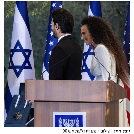
יובל דיין
| צילום: יונתן זינדל/פלאש 90