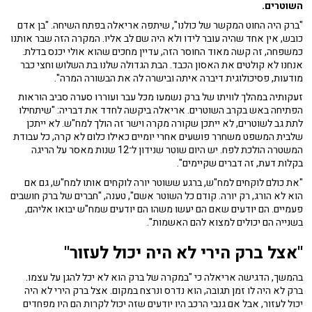
השוטרים.
"ברק היה החוט המקשר של כולנו", שיתפה אריאלה בפתח השיחה. "בן אדם
כובש, אין אחד שהיה עובר לידו ולא היה שם לב אליו. המקרה הזה שבר אותנו
כמשפחה, זה קשה מאוד החוסר הזה, עדיין מחכים שהוא אולי יכנס בדלת.
אנחנו לא קולטים את האסון הכבד. הבת הגדולה שלנו בת השלוש וחצי כבר
מודעות, פסיכולוגית דיברה איתה ובישרה לה את הבשורה המרה".
זעקותיה במהלך לוויתו של ברק נשמעו מכל עבר ועוררו סערה סביב הוראות
הפתיחה באש בקרב השוטרים. אריאלה ביקשה לחדד את דבריה: "שיתחילו
לתת גב לשוטרים, לא ייתכן שקורה מקרה וישר זה הולך למח"ש. לא ייתכן
שלבית המשפט משחרר פושעים אחרי יומיים כאילו כלום לא קרה, כל עבודת
המשטרה הולכת לפח. יש היום שוטר שנידון ל־12 שנות מאסר על הריגה
בקלות דעת, זה דברים שקיימים".
"את כולם לוקחים למח"ש, ברגע ששוטר יורה לוקחים אותו למח"ש, גם אם
הוא לא הורג, רק יורה. קודם כל השוטר אשם", טענה, "חברים של ברק חושבים
פעמיים. הם יודעים שאם הם יעשו משהו הם יודעים שמח"ש יבואו אליהם,
בשנייה הם יכולים למצוא להם האשמות".
"אצל ברק הירי לא היה יכול לעזור"
בהמשך, הדגישה אריאלה כי "במקרה של ברק הוא לא יכל להגן על עצמו.
ברק לא היה לו זמן תגובה, הוא נדרס ונרצח במקום. אצל ברק הירי לא היה
יכול לעזור, אבל אם גנבי הרכב היו יודעים שזה יכול לקרות הם היו מפחדים