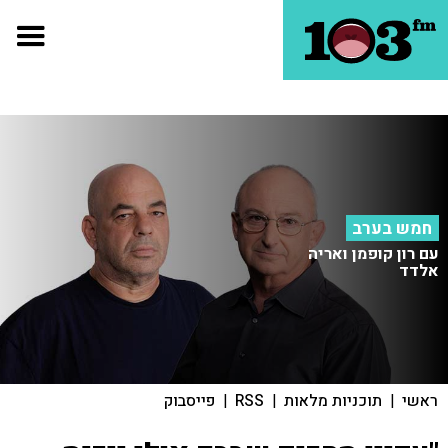
חמש בערב
עם רון קופמן ואריה
אלדד
ראשי
|
תוכניות מלאות
|
RSS
|
פייסבוק