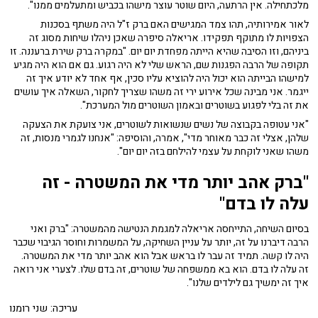
מלכתחילה. אין הרתעה, היום שוטר עוצר מישהו בכביש ומתעלמים ממנו".
לאור אמירותיה, תהו צמד המגישים האם ברק ז"ל היה משתף בסכנות
הצפויות לו מתוקף תפקידו. אריאלה סיפרה שאכן ניהלו שיחות מסוג זה
ביניהם, וזו הסיבה שהיא הייתה מפחדת יום יום. "במקרה ברק שירת ברעננה. זו
תקופה של הרבה הפגנות שם, הראש שלי לא היה רגוע. גם אם הוא היה מגיע
למישהו הבייתה הוא יכול היה להוציא עליו סכין, אף אחד לא יודע איך זה
ייגמר. אני מבינה שכל אירוע ירי זה משהו שצריך לחקור, השאלה איך עושים
את זה בלי לפגוע בשוטרים ובאמון השוטרים מול המערכת".
"אני עטופה בקבוצה של נשים שנשואות לשוטרים, אני צועקת את הצעקה
שלהן, אצלי זה כבר מאוחר מדי", אמרה, והוסיפה: "אנחנו לגמרי מנסות, זה
משהו שאני לוקחת על עצמי להילחם בזה יום יום".
"ברק אהב יותר מדי את המשטרה - זה
עלה לו בדם"
בסיום השיחה, התייחסה אריאלה למגמת הנטישה מהמשטרה: "ברק ואני
הרבה דיברנו על זה, יותר על עניין השחיקה, על המשמרות וחוסר הגיבוי שכבר
היה לו קשה. תמיד זה עבר לו בראש אבל הוא אהב יותר מדי את המשטרה.
זה עלה לו בדם. הוא בא ממשפחה של שוטרים, זה בדם שלו. לצערי אני רואה
איך זה ימשיך גם לילדים שלנו".
עריכה: שני רומנו