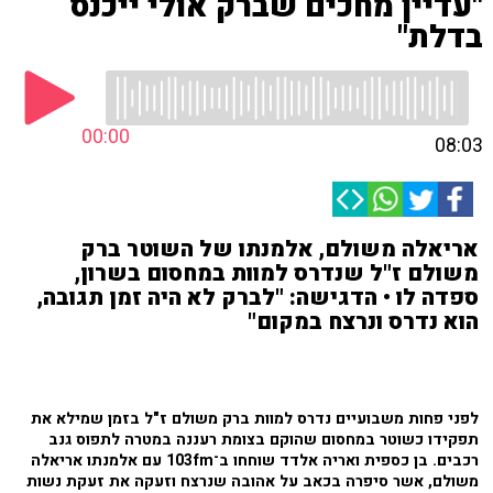
"עדיין מחכים שברק אולי ייכנס
בדלת"
00:00
08:03
אריאלה משולם, אלמנתו של השוטר ברק
משולם ז"ל שנדרס למוות במחסום בשרון,
ספדה לו • הדגישה: "לברק לא היה זמן תגובה,
הוא נדרס ונרצח במקום"
לפני פחות משבועיים נדרס למוות ברק משולם ז"ל בזמן שמילא את
תפקידו כשוטר במחסום שהוקם בצומת רעננה במטרה לתפוס גנב
רכבים. בן כספית ואריה אלדד שוחחו ב־103fm עם אלמנתו אריאלה
משולם, אשר סיפרה בכאב על אהובה שנרצח וזעקה את זעקת נשות