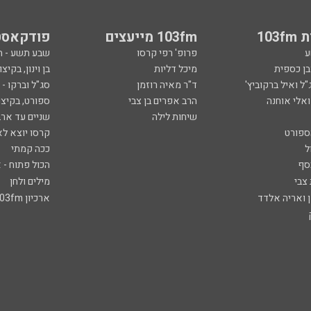
103
103fm מייעצים
פודקאסט
ע
פרופ' רפי קרסו
שבע תשע - 
ובן כספית
מיכל דליות
בן וינון, בקיצו
ל ואיל ברקוביץ'
ד"ר מאיה רוזמן
סג"ל וברקו -
ואלי אוחנה
הרב אפרים בן צבי
ספורט, בקיצו
שיחות לילה
שניים עד ארב
ספורט
קרסו יוצא לא
ל
ככה קמתי
סף
הכול פתוח - א
 צבי
מילים ולחן
ן ואריה אלדד
ארכיון 103fm