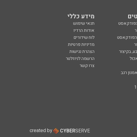
ים
מידע כללי
הפודקאסט
תנאי שימוש
ר
אודות הרדיו
 הפודקאסט
לוח שידורים
ר
מדיניות פרטיות
ע, בקיצור
הצהרת נגישות
כול
הרשמה לניוזלטר
צרו קשר
מנון רגב
created by
CYBER
SERVE