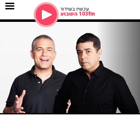
עכשיו בשידור
103fm השבוע