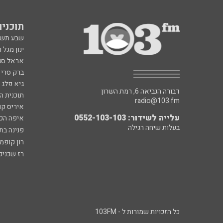
תוכניות fm
שבע תש
ינון מגל 
אראל סג"
ברק סרי 
גיא פלג
דבורה הנביאה 6, רמת השרון
תוכנית ה
radio@103.fm
איריס קו
עלייה לשידור: 0552-103-103
איפה הכ
בעלות שיחה רגילה
פנינה בת
רון קופמ
רז שכניק
כל הזכויות שמורות ל - 103FM