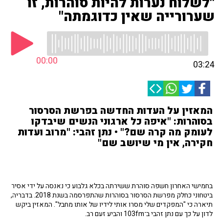
"לשלוח נערות להיות סוהרות, זו
שערורייה שאין כדוגמתה"
00:00
03:24
המאזין על העדות החדשה בפרשת הסרסור
בסוהרות: "איפה כל ארגוני הנשים שיבדקו
לעומק מה קרה שם?" • נתן זהבי: "מרוב ועדות
חקירה, אין מי שיושב שם"
בחמישי האחרון חשפה סוהרת ששירתה בכלא גלבוע כי נאנסה על ידי אסיר
ביטחוני כחלק מפרשת הסרסור בסוהרות שהתפרסמה בשנת 2018. בדבריה,
תיארה כי "המפקדים שלי מסרו אותי לידיו של אותו מחבל". המאזין ביקש
לדון על כך עם נתן זהבי ב־103fm והביע זעם רב.