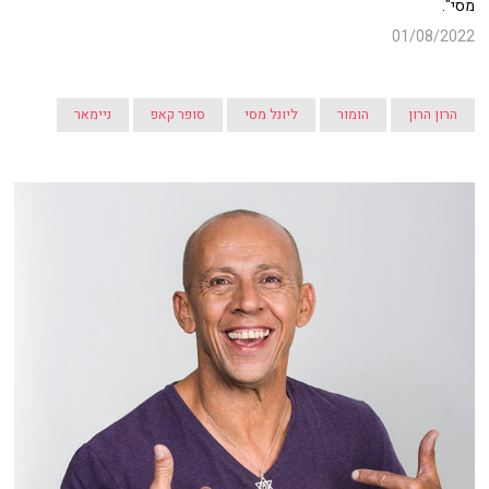
מסי".
01/08/2022
הרון הרון
הומור
ליונל מסי
סופר קאפ
ניימאר