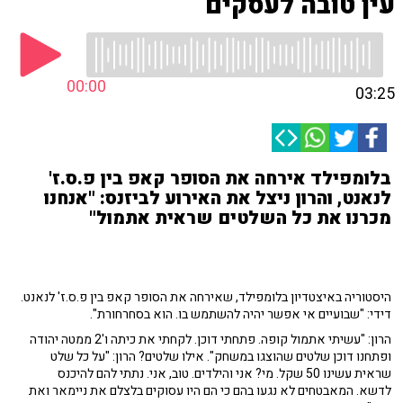
עין טובה לעסקים
00:00
03:25
בלומפילד אירחה את הסופר קאפ בין פ.ס.ז'
לנאנט, והרון ניצל את האירוע לביזנס: "אנחנו
מכרנו את כל השלטים שראית אתמול"
היסטוריה באיצטדיון בלומפילד, שאירחה את הסופר קאפ בין פ.ס.ז' לנאנט.
דידי: "שבועיים אי אפשר יהיה להשתמש בו. הוא בסחרחורת".
הרון: "עשיתי אתמול קופה. פתחתי דוכן. לקחתי את כיתה ו'2 ממטה יהודה
ופתחנו דוכן שלטים שהוצגו במשחק". אילו שלטים? הרון: "על כל שלט
שראית עשינו 50 שקל. מי? אני והילדים. טוב, אני. נתתי להם להיכנס
לדשא. המאבטחים לא נגעו בהם כי הם היו עסוקים בלצלם את ניימאר ואת