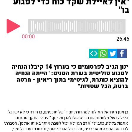
"אין לאיילת שקד כוח כדי לפגוע
בו"
00:00
26:46
ינון הגיב לפרסומים כי בערוץ 14 קיבלו הנחיה
לפגוע פוליטית בשרת הפנים: "הייתה הנחיה
להוציא כותרת, לגיטימי בתוך ריאיון - חרטה
ברטה, הכל שטויות"
בן וינון חזרו אל האולפן למהדורת יום ד' של תוכניתם, בו הודה כי לא ישן כל
הלילה בשל מלחמות עם הבייס שלו להגן על ינון, "היה לי התקף טנטרום
אתמול בלילה, כתבו לי 'אדם הגון לא יכול לשבת איתך באותו אולפן'. הסברתי
להם שזו הסיבה שאני בבית, זה כרגיל הטריף אותי, והצטרפו עוד כל מיני,