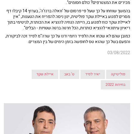
מכירים את המצטרפים? כולם חסומים".
בהמשך שוחחו על כך שעל פי פרסום של 'וואלה ברנז'ה', בערוץ 14 קיבלו דף
מסרים לפגוע באיילת שקד פוליטית, ינון ניסה להפריח את הטענות, "אין
לאיילת שקד כוח לפגוע בו, הייתה הנחיה להוציא את הכותרת, לגיטימי בתוך
ריאיון עיתונאי להוציא כותרות, הכל חרטה ברטה שטויות - הבלים".
כמובן שהם לא שכחו את הלפיד היומי ודנו על כך שרה"מ לפיד זכה לביקורת,
והפעם בשל כך שהוא טס לחופשה בזמן הימים של בין המצרים.
03/08/2022
פוליטיקה
יאיר לפיד
ט' באב
איילת שקד
בחירות 2022