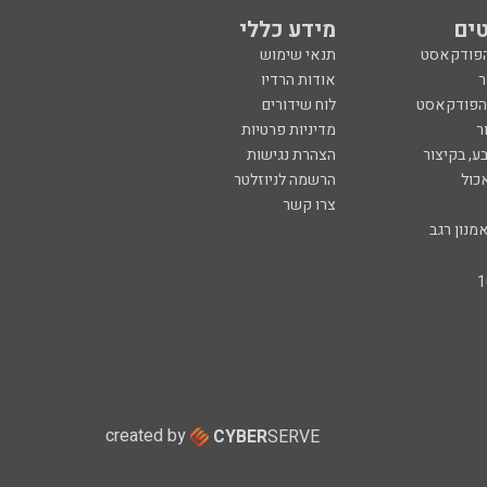
ים
מידע כללי
הפודקאסט
תנאי שימוש
ר
אודות הרדיו
 הפודקאסט
לוח שידורים
ר
מדיניות פרטיות
ע, בקיצור
הצהרת נגישות
כול
הרשמה לניוזלטר
צרו קשר
מנון רגב
created by
CYBER
SERVE