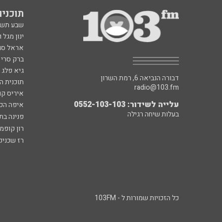
תוכניות fm
שבע תש
ינון מגל 
אראל סג"
ברק סרי 
גיא פלג
דבורה הנביאה 6, רמת השרון
תוכנית ה
radio@103.fm
איריס קו
עלייה לשידור: 0552-103-103
איפה הכ
בעלות שיחה רגילה
פנינה בת
רון קופמ
רז שכניק
כל הזכויות שמורות ל - 103FM