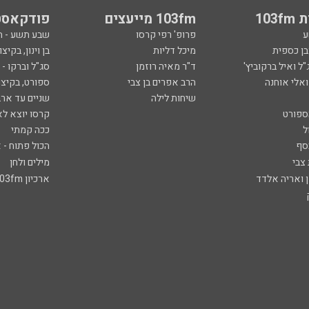
103
103fm מייעצים
פודקאסט
ע
פרופ' רפי קרסו
שבע תשע - 
ובן כספית
מיכל דליות
בן וינון, בקיצו
ל ואיל ברקוביץ'
ד"ר מאיה רוזמן
סג"ל וברקו -
ואלי אוחנה
הרב אפרים בן צבי
ספורט, בקיצו
שיחות לילה
שניים עד ארב
ספורט
קרסו יוצא לא
ל
ככה קמתי
סף
הכול פתוח - א
 צבי
מילים ולחן
ן ואריה אלדד
ארכיון 103fm