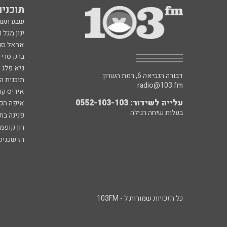
תוכניות fm
שבע תש
ינון מגל 
אראל סג"
ברק סרי 
גיא פלג
דבורה הנביאה 6, רמת השרון
תוכנית ה
radio@103.fm
איריס קו
עלייה לשידור: 0552-103-103
איפה הכ
בעלות שיחה רגילה
פנינה בת
רון קופמ
רז שכניק
כל הזכויות שמורות ל - 103FM