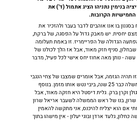
פוזיציה בנימין נתניהו הציג אתמול (ד') את
החמישיות הקרובות.
בסגנון בו אנו אוהבים לדבר בעבר ולהזכיר את
צם יחסית. יש מאבק גדול על הפסגה, של ברקת,
ההפתעה הגדולה של הפריימריז. זו באמת תעלומה
 שבחלון, סניף חזק מאוד, אבל אז הלך לכולנו של
עשה - נותן מאה אחוז יחס אישי לכל פעיל, מדבר
זו תהיה הגזמה, אבל אומרים שמצבו של צחי הנגבי
לא טוב - גם אם הוא רואה את עצמו כמועמד לראשות הממשלה כבר 25 שנה, ביבי נטש אותו מזמן. בנוסף
גולן וקרן ברק. גלית דיסטל היא חזקה מאוד, אבל
עד שרון, בנו של ראש הממשלה לשעבר אריאל שרון
ותי אם הוא יצליח להיכנס, אני מתקשה להאמין
 כחלון, גלעד ארדן ובוגי יעלון - אין מישהו בתוך