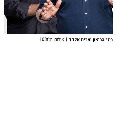
רוני בר־און ואריה אלדד
| צילום: 103fm