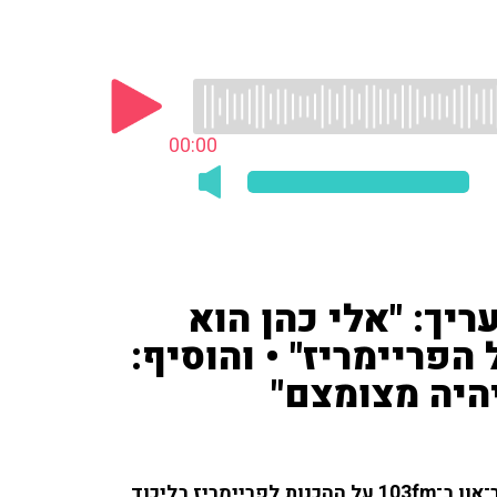
00:00
וקר ('חדשות 13') העריך: "אלי כהן הוא
פריימריז" • והוסיף:
היה מצומצם"
רביב דרוקר ('חדשות 13') שוחח עם אריה אלדד ורוני בר־און ב־103fm על ההכנות לפריימריז בליכוד