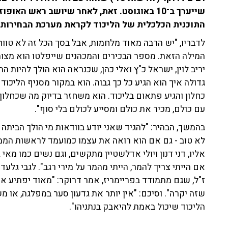
שייערך ב־10 באוגוסט. זאת, לאחר שיושב ראש האו
התוכנית הכלכלית של הליכוד לקראת מערכת הבחירות 
לדבריו, "יש הרבה מאוד מלחמות, אבל בסך הכל זה לא טווח 
המילה הזאת. מספר הבכירים והמכהנים שייפלטו הוא מצומ
יריב לוין, ישראל כ"ץ ואלי כהן, שכנראה הוא הולך להיות 
גדולה איך הוא הגיע כל כך גבוה. הוא במקור מסניף הליכוד
כחלון והגיע פתאום בליכוד. הוא משחזר בדיוק מה שכחלון 
עם כולם, מכיר את כולם ומסייע לכולם בלי סוף".
בהמשך, הבהיר: "להגיד שאני יודע בוודאות מי הולך הביתה 
אליו, דני דנון ויולי אדלשטיין מתקשים, וגם נשים כמו מאי 
אם הייתי צריך להמר, הייתי מהמר על מירי רגב". לגבי גל
ז"ל, שגם מתמודד בפריימריז, אמר דרוקר: "מאוד יפתיע א
שזה יקרה". וסיכם: "אין יותר את גדעון סער במפלגה, או משה
הליכוד שיכול באמת להיאבק בנתניהו".