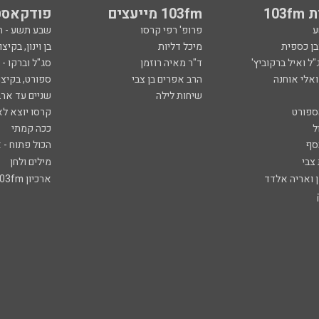
103
103fm מייעצים
פודקאסט
ע
פרופ' רפי קרסו
שבע תשע - 
ובן כספית
מיכל דליות
בן וינון, בקיצו
ל ואיל ברקוביץ'
ד"ר מאיה רוזמן
סג"ל וברקו -
ואלי אוחנה
הרב אפרים בן צבי
ספורט, בקיצו
שיחות לילה
שניים עד ארב
ספורט
קרסו יוצא לא
ל
ככה קמתי
סף
הכול פתוח - א
 צבי
מילים ולחן
ן ואריה אלדד
ארכיון 103fm