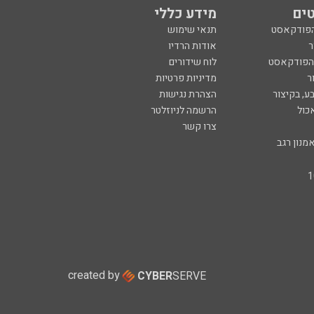
ים
מידע כללי
הפודקאסט
תנאי שימוש
ר
אודות הרדיו
 הפודקאסט
לוח שידורים
ר
מדיניות פרטיות
ע, בקיצור
הצהרת נגישות
כול
הרשמה לניוזלטר
צרו קשר
מנון רגב
created by
CYBER
SERVE