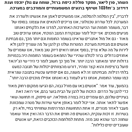
השחר, סרן ליאור, מפקד סוללת כיפת ברזל, שוחח עם גולן יוכפז וענת
דוידוב ב־103fm ושיתף ברגעים המשמעותיים והמורכבים במערכה.
לדבריו, "בין הסלמה להסלמה, אנו ממשיכים לאמן את אנשינו ולשדרג את
המערכת. לכל שדרוג טכנולוגי, אנו צריכים להתאים את עצמנו. בסופו של
דבר, משומר חומות ועד ההיערכות האחרונה, למדנו את הלקחים ואנחנו
מגיעים מוכנים. אני יכול לומר שבנקודת המצב הנוכחי, אנחנו ערוכים טוב
מאוד - גם אל מול אתגרים שראינו בשומר החומות וגם יותר מכך, גם מבחינת
אנשים וגם מבחינת מערכת. המטרות שלנו הן להגן על מה שצריך להגן ולא
לירות על מה שלא צריך, בסוף אנחנו רואים דיוק טוב מאוד, אנו שומרים על
אחוזים גדולים. ברור לכולנו שהירי של החמאס בשומר החומות היה בכמויות
גדולות יותר ומאתגר הרבה יותר. אל מוך כך חשוב לומר כי הירי שי הג'יהאד
פועל ברציפות והוא קצר ומהיר, דורש מהצוותים יכולות של תגובה כמעט
בלתי רגילות. מבחינתנו זה לא משנה, גם אם יפתיעו עכשיו בתגובה שנראית
כמו שומר החומות, אנחנו נדע לעמוד בא ואנחנו אפילו מוכנים הרבה יותר".
בהמשך, עוד אמר: "אנשים באו עם מורל גבוה, הם הגיעו ממקום רחוק מאוד
כדי להגן על הדרום. הזכות של להגן על הבית בוער בהם, אני רואה זאת
בעיניים שלהם, הם עומדים בזה בצורה מופלאה. יש סיפוק, זו תחושה שאי
אפשר לתאר אותה. אני יכול לומר באופן אישי שירות של מטרה שמכוונת
מעבר לאזור מגורים, זו אחת התחושות המדהימות שחוויתי בחיי, ולא רק
בשירות. זו זכות ענקית, האנשים פה חווים את הדבר הזה ואין אחד שאמר
שחווה דבר שהוא טוב מזה. מתחת למלחמת הכוכבים הזאת, יש אנשים
שעובדים ימים כלילות".