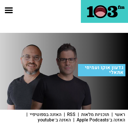
גדעון אוקו ועמיחי
אתאלי
ראשי
|
תוכניות מלאות
|
RSS
|
האזנה בספוטיפיי
|
האזנה ב־Apple Podcasts
|
האזנה ב־youtube