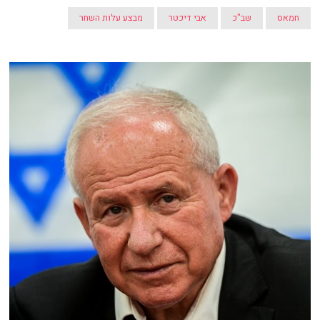
חמאס
שב"כ
אבי דיכטר
מבצע עלות השחר