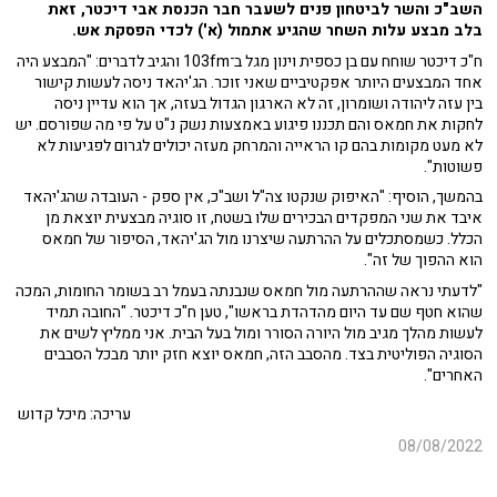
השב"כ והשר לביטחון פנים לשעבר חבר הכנסת אבי דיכטר, זאת
בלב מבצע עלות השחר שהגיע אתמול (א') לכדי הפסקת אש.
ח"כ דיכטר שוחח עם בן כספית וינון מגל ב־103fm והגיב לדברים: "המבצע היה
אחד המבצעים היותר אפקטיביים שאני זוכר. הג'יהאד ניסה לעשות קישור
בין עזה ליהודה ושומרון, זה לא הארגון הגדול בעזה, אך הוא עדיין ניסה
לחקות את חמאס והם תכננו פיגוע באמצעות נשק נ"ט על פי מה שפורסם. יש
לא מעט מקומות בהם קו הראייה והמרחק מעזה יכולים לגרום לפגיעות לא
פשוטות".
בהמשך, הוסיף: "האיפוק שנקטו צה"ל ושב"כ, אין ספק - העובדה שהג'יהאד
איבד את שני המפקדים הבכירים שלו בשטח, זו סוגיה מבצעית יוצאת מן
הכלל. כשמסתכלים על ההרתעה שיצרנו מול הג'יהאד, הסיפור של חמאס
הוא ההפוך של זה".
"לדעתי נראה שההרתעה מול חמאס שנבנתה בעמל רב בשומר החומות, המכה
שהוא חטף שם עד היום מהדהדת בראשו", טען ח"כ דיכטר. "החובה תמיד
לעשות מהלך מגיב מול היורה הסורר ומול בעל הבית. אני ממליץ לשים את
הסוגיה הפוליטית בצד. מהסבב הזה, חמאס יוצא חזק יותר מבכל הסבבים
האחרים".
עריכה: מיכל קדוש
08/08/2022