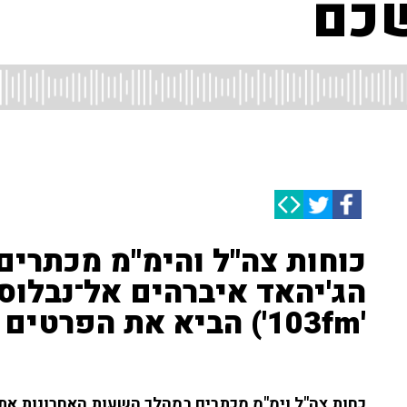
שכם
כוחות צה"ל והימ"מ מכתרים
הג'יהאד איברהים אל־נבלוסי 
'103fm') הביא את הפרטים מהשטח
כחות צה"ל וימ"מ מכתרים במהלך השעות האחרונות את 