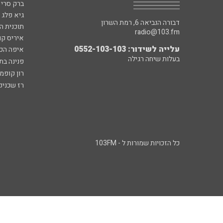
ברק סרי 
גיא פלג
דבורה הנביאה 6, רמת השרון
תוכנית ה
radio@103.fm
איריס קו
עלייה לשידור: 0552-103-103
איפה הכ
בעלות שיחה רגילה
פנינה בת
רון קופמ
רז שכניק
כל הזכויות שמורות ל - 103FM