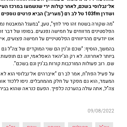
אל־נבלוסי בשכם, לאחר קולות ירי שנשמעו במרכז העיר
ושדרן 103fm טל לב רם ('מעריב') הביא פרטים נוספים על המתרחש בשכם בשעות אלה.
"מה שקורה בשטח זהו סיר לחץ", טען, "במעגל המאבטח נמ
הפלסטינים מדווחים על חמישה נפגעים. בסופו של דבר זה
אנו יודעים מהדיווחים הפלסטיניים על חמישה פצועים, אין 
בהמשך, הוסיף: "שכם וג'נין הם שני המוקדים של צה"ל גם
ביותר לאחרונה. לא רק הג'יהאד האסלאמי, יש גם תופעות
שם. רוב פעולות המורכבות קורות בג'נין וגם בשכם".
על פעיל הפת"ח, אמר לב רם "איברהים אל־נבלוסי הוא לא 
המעמד, הוא גם מפקד על חלק מהמחבלים. ניסו ללכוד או
צה"ל, אתה עולה בהערכה כלפיך. הפעם כנראה שהוא בבית 
09/08/2022