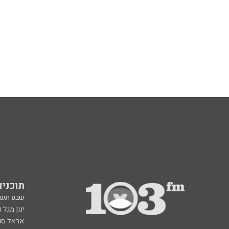
תוכניות fm
שבע תש
ינון מגל 
אראל סג"