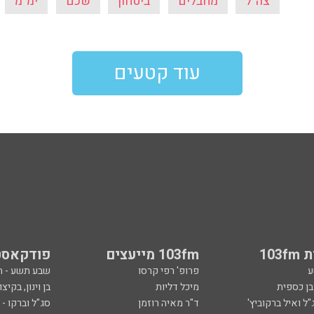
צה"ל
מחבלים
ביטחון
שכם
ימ"מ
עוד קטעים
103
103fm מייעצים
פודקאסט
ע
פרופ' רפי קרסו
שבע תשע - 
ובן כספית
מיכל דליות
בן וינון, בקיצו
ל ואיל ברקוביץ'
ד"ר מאיה רוזמן
סג"ל וברקו -