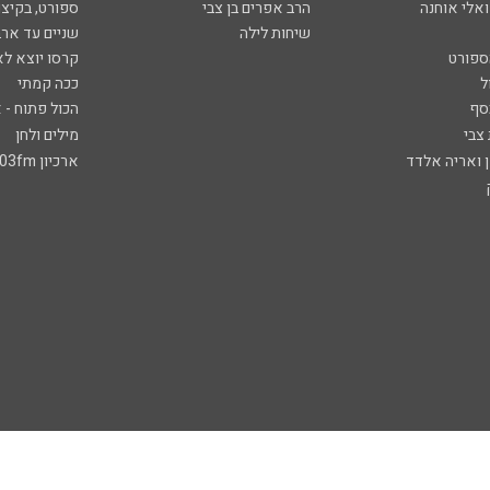
ואלי אוחנה
הרב אפרים בן צבי
ספורט, בקיצו
שיחות לילה
שניים עד ארב
ספורט
קרסו יוצא לא
ל
ככה קמתי
סף
הכול פתוח - א
 צבי
מילים ולחן
ן ואריה אלדד
ארכיון 103fm