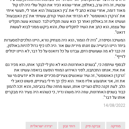
עכשיו, זה היה ערב, באולפן, אחרי שהוא הכיר את הקול שלי היה לנו קול
מאוד דומה, אחרי שהוא כתב לי את 'בין האצבעות' הוא אמר לי, תעשי איתי
את 'הרקדן האוטומטי'. לא הכרתי את השיר קודם, עשיתי את 'בין האצבעות'
ועשינו את זה באולפן ואחר כך הוא עשה תקליט לבד. כשהוא עשה תקליט
של עצמו, הוא כתב את השיר לתקליט שלו, והוא ביקש ממני לבוא לעשות
דואט".
המשיכה וסיפרה, "היה לו הומור, הוא היה מצחיק נורא, היינו הולכים למסעדות
ביחד היינו רביעייה עם זוגתו מירית שם אור. היה לנו כיף גדול להיות באולפן,
זה כבר לא מה שעושים היום, עבדנו על כל ניואנס על כל דבר, לא היינו יכולים
לזייף".
לבסוף שיתפה כי, "בשנים האחרונות הוא לא נתן לי לבקר אותו, הוא מכיר גם
את אחי, אנחנו התכתבנו, לפני האירוע המוחי הופענו בזאפה עשינו את
'הרקדן האוטומטי', זה שיר שאנשים צעירים מכירים אותו ולא יודעים מי שר
את זה, אני אתגעגע אליו מאוד. הוא כלך כך חי לי בעיניים, פשוט כואב לי
הלב. לעת זקנה כולם העריכו אותו, ועשו מחזה שלו בהבימה, והוא זכה להמון
כבוד בשנים האחרונות, שזה היה משהו נדיר, כי כשהוא היה צעיר היו מבקרים
אותו על דבר".
14/08/2022
מוזיקה
צביקה פיק
רותי נבון
יצירה ישראלית