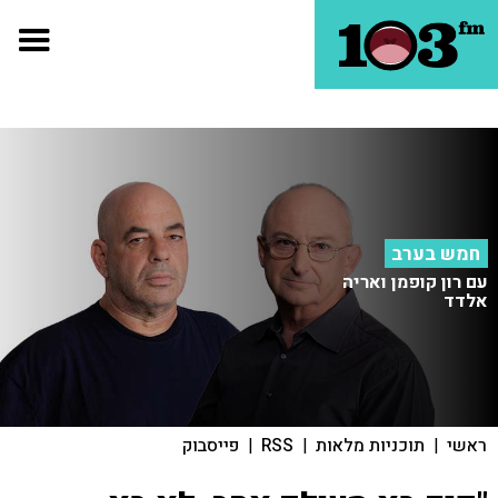
חמש בערב
עם רון קופמן ואריה
אלדד
ראשי
|
תוכניות מלאות
|
RSS
|
פייסבוק