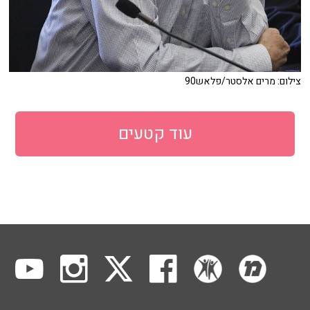
צילום: מרים אלסטר/פלאש90
עוד קטעים