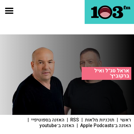
אראל סג"ל ואיל
ברקוביץ'
ראשי
|
תוכניות מלאות
|
RSS
|
האזנה בספוטיפיי
|
האזנה ב־Apple Podcasts
|
האזנה ב־youtube