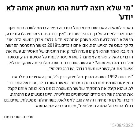
"מי שלא רוצה לדעת הוא משחק אותה לא
יודע"
באשר לשאלה האם ישנו סיכוי שכל הפרשה נעצרה ברמת לשכת השר ואף
אחד אחר לא ידע על כך, הבהיר עובדיה: "אין דבר כזה. מי שרוצה לדעת יודע,
מי שלא רוצה לדעת הוא משחק אותה לא יודע. גלעד ארדן בנושא הזה, אני
כל כך כעוס על האיש הזה. אם אתם זוכרים ב־2018 כאשר התפרסה הפרשה
הוא בא ואמר שהוא מקים וועדה לבדוק את התנאים של האסירים, עשה את
הדברים האלה. ואז מה מסתבר? שהוא ניסה לכפות על הסיפור הזה, ובסופו
של דבר מה הוא עשה? לא עשה שום דבר. הטענה שלו הייתה שהקבינט לא
אישר את זה, לשר יש מעמד גדול. יש דרג פוליטי".
"עד שנת 1992 כשהיה מהפך של יצחק רבין ז"ל, אכן האסירים קיבלו את
המינימום שבמינימום מבחינת הזכויות. כאשר השר בר לב, אביו של עמר בר
לב, שהוא קיבל את התפקיד של שר המשטרה בזמנו הוא הנחה אותנו לקבל
את ההנהגה של האסירים הביטחוניים כפוליטית. היינו נפגשים עם ההנהגה,
דיברנו על תנאי מחיה, וזה היה טוב. לאט לאט, כשהתחלפו ממשלות, שרים, גם
בפלג השני של המפה הפוליטית", סיכם עובדיה את הנושא.
עריכה: שני רומנו
15/08/2022