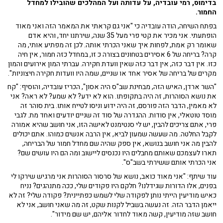
בדימוס, רמי עובדיה, על עדותה ועל המהלכים שהובילו למחדל
החמור.
בפתח השיחה, הודה עובדיה כי "אני גם קראתי את המאמר הזה ואני מאוד
הופתעתי. אני מכיר את קטי פרי מעל 35 שנה, שירתנו יחד, והיא אדם
שאומר רק אמת, לפחות איך שאני הכרתי אותה. לכן זה מפתיע אותי, מה
קרה? בריחה של 6 אסירים בטחונים בצורה כ זו, במחדל כזה חמור, אין חיה
כזו. אין דבר כזה, אין דבר כזה שאין וועדת חקירה. עברתי המון אירועים והמון
מקרים של בריחה של אסיר אחד או שניים, שמה היו וועדות חקירה חיצוניות".
"השר ארדן, האיש הזה, מבחינת שב"ס היה אסון", הכריז עובדיה, והוסיף: "קח
את נושא הסוהרות, זה היה בתקופתו. הוא לא ידע? לא שמע? לא ראה? אני
לא מאמין, הדבר הזה פורסם, זה היה ידוע וניסו לטייח אותו. בית סוהר זה
מוסד טוטאלי, אין סודות. ההגדרה של סוד זה שניים יודעים ואחד מת. לגבי
פרי, אתם צריכים להבין, יש לי סנטימנט לאישה הזו, אני חושב שהיא אמורה
לקבל החלטה. מה שעשה שמעון לביא, אין הרבה אנשים כמוהו. אתם יכולים
להבין מה אני חושב בנושא, אין ספק שהיה שם מחדל חמור של הבריחה,
תארו לעצמכם שאותם מחבלים היו נכנסים ליישוב ומה הם היו עושים שם?
אני הכרתי אותם ששירתי בשב"ס".
עוד שיתף: "אני מאוד כואב, נושא של סרסור הסוהרות אני מרגיש שירקו לי
בפנים, אלו הדורות שגידלנו? חלקם היו פקודים שלי, ככה מתנהגים? נניח
כאיש מודיעין הייתי נותן לפקודה שלי לשמש כפתיינית? פקודה שלי? זה לא
ייאמן הדבר הזה. זה נעשה בשביל לקנות שקט, זה מה שאני חושב, אני לא
חושב שזה מודיעין, קשה מאוד לחדור אליהם, יש שם מידור".