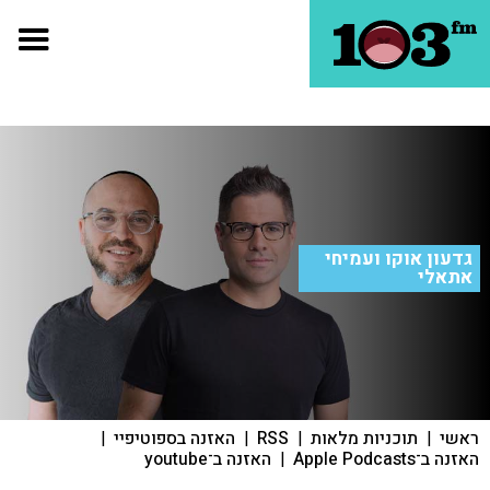
גדעון אוקו ועמיחי
אתאלי
ראשי
|
תוכניות מלאות
|
RSS
|
האזנה בספוטיפיי
|
האזנה ב־Apple Podcasts
|
האזנה ב־youtube