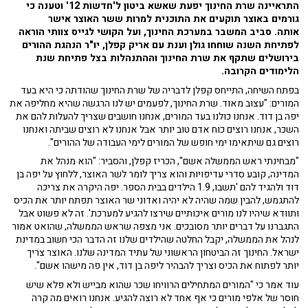
התראיינה שרת החינוך יפעת שאשא ביטון ל'חדשות 12' וטענה כי
גורמים באוצר תוקעים את התוכנית למרות ששר האוצר אישר
אותה. סביב המשבר במערכת החינוך, ועל הקושי לגייס צוותי הוראה
לפתיחת השנה שוחחו גולן וענת עם אריק קפלן, יו"ר הנהגת ההורים
בירושלים שתקף את שרת החינוך וההתנהלות בצל פתיחת שנת
הלימודים הקרובה.
בפתח השיחה, התייחס קפלן לדבריה של שרת החינוך שהודתה כי היא בעד
המורים: "עצוב מאוד. שרת החינוך, לפעמים יש לנו הרגשה שהיא מחליפה את
יפה בן דוד. אנחנו כולנו בעד המורים, אנחנו חושבים שצריך להעלות להם את
השכר, אנחנו רוצים כוח אדם טוב יותר אבל אנחנו לא רוצים שביתה ואנחנו
רוצים גם שיתאימו ימי חופש של המורים לימי העבודה של ההורים".
"מבחינתי ראש הממשלה אשם", הכריז קפלן, והסביר: "הוא מנהל את
המדינה, קובע סדרי עדיפויות והוא צריך לומר לשר האוצר, ללחוץ על יפה בן
דוד ולהגיד להם 'תשבו, 1.9 הילדים בבית הספר. יפה היקרה את צריכה
להתגמש, להבין שמה שהיה לא יהיה ואדוני שר האוצר תפתח יותר את הכיס
ותוודא שיהיו לנו מורים איכותיים שירצו להגיע למערכת'. זה לא פשוט אבל
התגברנו על דברים יותר מסובכים. אני מצפה שראש הממשלה, שהואט אמור
לנהל את הממשלה, יקבל החלטה שהילדים שלנו זה הדבר הכי חשוב במדינת
ישראל. החינוך זה הביטחון הראשוני של עתיד המדינה שלנו. האוצר צריך
יותר לפתוח את הכיס וצריך להבהיר ליפה בן דוד, אין פה מישהו אשם".
עוד אמר כי "המורים המתחילים הרוויחו שכר שהוא מבייש ולא פלא שיש
חוסר של אלפי מורים כי אף אחד לא רוצה להגיע. אנחנו רואים מה קרה