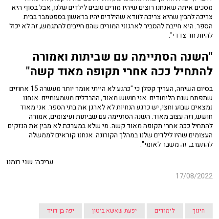
מסכים איתה שאנחנו רוצים שיהיו מורים טובים לילדים שלנו, אבל בסוף היא
צריכה להבין שהיא צריכה לוודא שהילדים יהיו בראשון בספטמבר בבית
הספר. היא חייבת להסביר לארגוני המורים שהם חייבים להתגמש, זה לא יכול
להיות חד צדדי".
"השנה הסתיימה עם שביתות ואמורה
להתחיל ככה אחרי תקופה מאוד קשה"
בסיום השיחה, העריך קפלן כי "כרגע לא הייתי אומר יותר מעשרה 15 אחוזים
שתפתח שנת הלימודים. אני חושש מאוד, ההבדלים משמעותיים. אנחנו
נמצאים שבוע וחצי, יש כרגע הנחיות לא לארגן את בתי הספר. אני מאוד
חושש, וזה עצוב מאוד. השנה הסתיימה עם שביתות ועיצומים, אמורה
להתחיל ככה אחרי תקופה מאוד קשה. מי שלא במערכת לא מבין את הנזקים
העצומים שהיו לילדים שלנו במהלך הקורונה. אנחנו קוראים לממשלה
להתערב, זה משבר לאומי".
עריכה: שני רומנו
17/08/2022
חינוך
לימודים
יפעת שאשא ביטון
יפה בן דויד