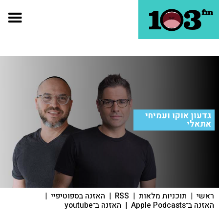
גדעון אוקו ועמיחי
אתאלי
ראשי
|
תוכניות מלאות
|
RSS
|
האזנה בספוטיפיי
|
האזנה ב־Apple Podcasts
|
האזנה ב־youtube