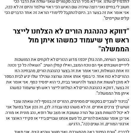
לתלמידים שלנו. אני לא מכיר הרבה סקטורים שאני שולח את הדבר הכי
חשוב לי בחיים ואני רוצה שיהיה שם האיש הכי ראוי שילמד והיום זה לא ככה,
אני אומר את זה בצער רב. היום להתקבל ללימודי הוראה זה אחד הדברים הכי
קלים שקיימים".
"דווקא כהנהגת הורים לא הצלחנו לייצר
ראש חץ שיעמוד כמשהו איתן מול
הממשלה"
בהמשך השיחה, תהה גולן יוכפז מדוע ההורים לא לוקחים את המושכות
לידיים ושובתים אף הם נוכח המצב, ואילו קפלן השיב: "השאלה כל כך נכונה
וזו אחת השאלות, ואני אומר את זה בצער כהנהגת הורים, מהבחינה הזו
ההורים לא כוח אחד. כי בסוף אותו אותה שרוצה שהילד שלו יגיע לבית הספר
לא מוכן לעשות את הצעד ולהישאר בבית, כי הוא יפסיד כסף. אני אומר את
זה בצער, דווקא כהנהגת הורים לא הצלחנו לייצר ראש חץ שיעמוד כמשהו
איתן מול הממשלה".
"בניגוד לעובדים בסקטורים מסוימים, ההורים זה בנוסף לזה שאתה עובד
ושיש לך צרכים אחרים. זה לא משהו כמו עבודה. לכן, זה נכון אבל בפועל אני
לא יכול להשוות מצב של הורה ששובת או מצב של רופא, נהג מונית או מורה.
אני כן אומר שנמאס להורים, כל פעם אנחנו שבויים בידי או פקידי האוצר או
ארגוני המורים, זה שנים ככה", הדגיש.
לדבריו, "שרת החינוך באה מהמערכת, ואני חושב שהיא קצת, אני מאוד