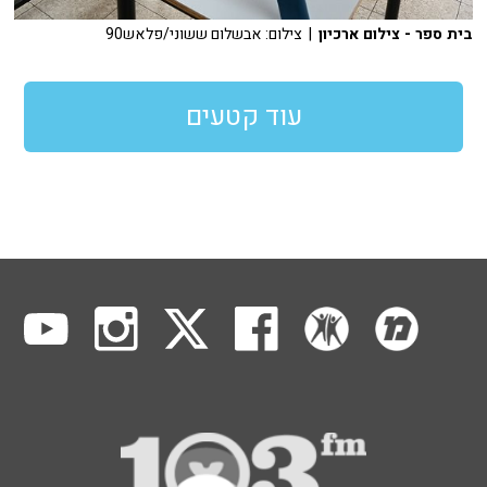
בית ספר - צילום ארכיון
| צילום: אבשלום ששוני/פלאש90
עוד קטעים