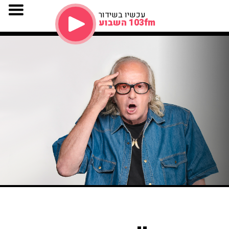
עכשיו בשידור
103fm השבוע