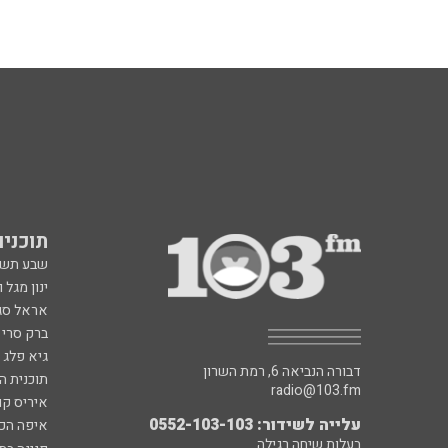
תוכניות fm
שבע תש
ינון מגל 
אראל סג"
ברק סרי 
גיא פלג
דבורה הנביאה 6, רמת השרון
תוכנית ה
radio@103.fm
איריס קו
עלייה לשידור: 0552-103-103
איפה הכ
בעלות שיחה רגילה