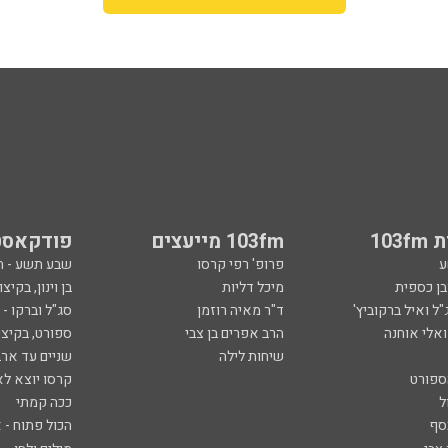
103
103fm מייעצים
פודקאסט
ע
פרופ' רפי קרסו
שבע תשע - 
ובן כספית
מיכל דליות
בן וינון, בקיצו
ל ואיל ברקוביץ'
ד"ר מאיה רוזמן
סג"ל וברקו -
ואלי אוחנה
הרב אפרים בן צבי
ספורט, בקיצו
שיחות לילה
שניים עד ארב
ספורט
קרסו יוצא לא
ל
ככה קמתי
סף
הכול פתוח - א