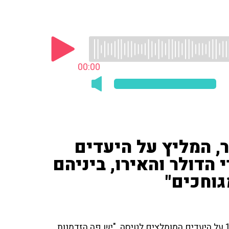
00:00
בר, המליץ על היעדים
 הדולר והאירו, ביניהם
מגוחכים"
מנכ"ל קבוצת גוליבר זיו רוזן שוחח עם ענת דוידוב ב־103fm על היעדים המומלצים לטיסה. "יש פה הזדמנות.