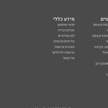
ים
מידע כללי
הפודקאסט
תנאי שימוש
ר
אודות הרדיו
 הפודקאסט
לוח שידורים
ר
מדיניות פרטיות
ע, בקיצור
הצהרת נגישות
כול
הרשמה לניוזלטר
צרו קשר
מנון רגב