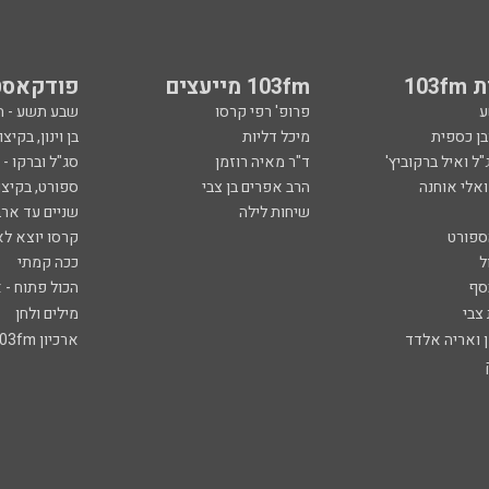
103
103fm מייעצים
פודקאסט
ע
פרופ' רפי קרסו
שבע תשע - 
ובן כספית
מיכל דליות
בן וינון, בקיצו
ל ואיל ברקוביץ'
ד"ר מאיה רוזמן
סג"ל וברקו -
ואלי אוחנה
הרב אפרים בן צבי
ספורט, בקיצו
שיחות לילה
שניים עד ארב
ספורט
קרסו יוצא לא
ל
ככה קמתי
סף
הכול פתוח - א
 צבי
מילים ולחן
ן ואריה אלדד
ארכיון 103fm