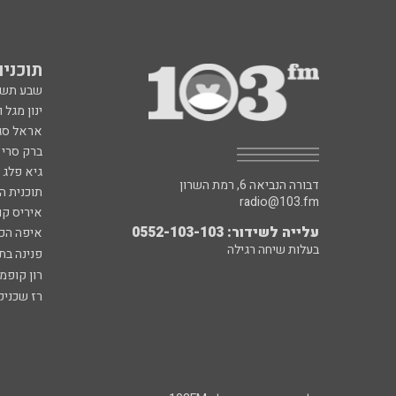
תוכניות fm
שבע תש
ינון מגל 
אראל סג"
ברק סרי 
גיא פלג
דבורה הנביאה 6, רמת השרון
תוכנית ה
radio@103.fm
איריס קו
עלייה לשידור: 0552-103-103
איפה הכ
בעלות שיחה רגילה
פנינה בת
רון קופמ
רז שכניק