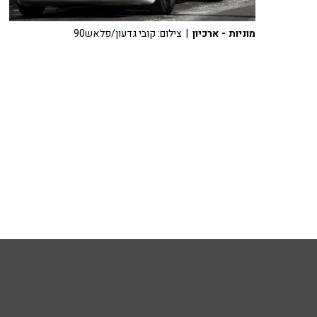
מוניות - ארכיון
| צילום: קובי גדעון/פלאש90