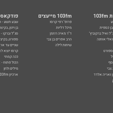
103
103fm מייעצים
פודקאסט
ע
פרופ' רפי קרסו
שבע תשע - 
ובן כספית
מיכל דליות
בן וינון, בקיצו
ל ואיל ברקוביץ'
ד"ר מאיה רוזמן
סג"ל וברקו -
ואלי אוחנה
הרב אפרים בן צבי
ספורט, בקיצו
שיחות לילה
שניים עד ארב
ספורט
קרסו יוצא לא
ל
ככה קמתי
סף
הכול פתוח - א
 צבי
מילים ולחן
ן ואריה אלדד
ארכיון 103fm