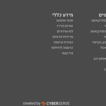
ים
מידע כללי
הפודקאסט
תנאי שימוש
ר
אודות הרדיו
 הפודקאסט
לוח שידורים
ר
מדיניות פרטיות
ע, בקיצור
הצהרת נגישות
כול
הרשמה לניוזלטר
צרו קשר
מנון רגב
created by
CYBER
SERVE