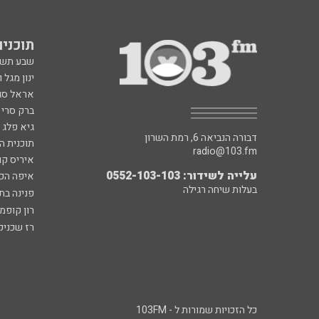
תוכניות fm
שבע תש
ינון מגל 
אראל סג"
ברק סרי 
גיא פלג
דבורה הנביאה 6, רמת השרון
תוכנית ה
radio@103.fm
איריס קו
עלייה לשידור: 0552-103-103
איפה הכ
בעלות שיחה רגילה
פנינה בת
רון קופמ
רז שכניק
כל הזכויות שמורות ל - 103FM