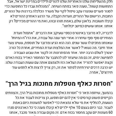
חלק מהשליחות שלנו והאחריות שלנו להורים ולילדים במדינת ישראל, אבל
התחושות קשות", טענה פאר בפתח השיחה. "המנהלות עבדו כל החופשה כדי
לסגור פערים שנוצרו עקב טיפול לקוי של משרד הכלכלה בדרגות של ההורים,
החובות, הרישום של ההורים, וועדות הקבלה, עד הרגע האחרון ההורים לא
קיבלו תשובות. בלאגן שלם, באמת תוהו ובוהו, ואת מי ההורים מכירים? רק
אותנו. אנחנו עושים כמיטב יכולתנו".
לדבריה, לא מדובר באינטרס כספי שעיקב את הדברים. "אתמול וועדת
המחירים סוף סוף שיחררה אחרי חצי שנה של עבודה, את הדו"ח המיוחל
שאנחנו מחכים לו עשר שנים. הנה הוא הגיע ומדובר על תוספת, עשינו צעד
אחד חיובי. מה נשאר? לאשר את המלצות ועדת המחירים, אחרת כל הורה
יצטרך לשלם הרבה יותר. אחד מהפתרונות זה לקצר את שבוע העבודה
לחמישה ימים, זה גם מה שיעזור לנו להתגבר על המחסור האדיר בכוח האדם
וקצת יאפשר להוריד את העלאה הזו ולצמצם אותה עם שעות העבודה שלנו.
יש הרבה דרכים יצירתיות לפתור את זה, רק צריך לרצות ולא לחפש עוד
תירוצים", אמרה.
"חסרות כאלף מטפלות מחנכות בגיל הרך"
בהמשך, שיתפה פאר כי "חסרות כאלף מטפלות מחנכות בגיל הרך, והצוותים
הקיימים פשוט קורסים כי אין להם יום חופש, הן צריכות לעבוד את כל
השעות, להחליף את מי שלא נמצאת כדי לאפשר למעונות היום באמת
לעבוד. כבר היום בעצם 10 אלף ילדים לא קיבלו מענה כי כל הארגונים סגרו
60 מעונות יום עקב מחסור בכוח אדם. זה מקום עבודה מאוד מכבד, אנחנו