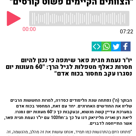
"הצוותים הקיימים פשוט קורסים"
00:00
07:22
יו"ר נעמת חגית פאר שיתפה כי נכון להיום
חסרות כאלף מטפלות לגיל הרך: "60 מעונות יום
נסגרו עקב מחסור בכוח אדם"
הבוקר (ה') נפתחה שנת הלימודים כסדרה, למרות החששות הרבים
שליוו את החודשים האחרונים. יחד עם זאת, המחסור בכוח אדם
במערכת עדיין קשה מנשוא, ובעקבות כך כ־60 מעונות יום נסגרו.
ליאת רון ואריה מליניאק דנו על כך ב־103fm עם יו"ר נעמת חגית פאר,
אשר התייחסה לדברים.
"
פתחנו היום בהתרגשות כמו תמיד, אנחנו עושות את זה מהלב, מהנשמה, זה