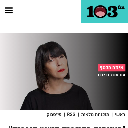
איפה הכסף
עם ענת דוידוב
ראשי
|
תוכניות מלאות
|
RSS
|
פייסבוק