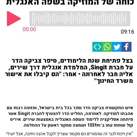
כוחה של המוזיקה בשפה האנגלית
00:00
09:16
בצל פתיחת שנת הלימודים, סיפר צביקה הדר
על חברת Singit, המלמדת אנגלית דרך שירים,
אליה חבר לאחרונה • אמר: "הם קיבלו את אישור
משרד החינוך"
איש התקשורת צביקה הדר מוכר בכל בית בישראל, ומזוהה רבות עם
אהבתו למוזיקה. לאחרונה, החליט הדר להצטרף לחברת Singit אשר
פיתחה אפליקציה ללימוד השפה האנגלית באמצעות שירים. איריס
קול שוחחו עמו ב־103fm ושמעה ממקור ראשון על ההחלטה.
"אין ויכוח לגבי זה שהמורים הם סקטור שצריך לקבל אהבה וחיבה, אבל יש לי