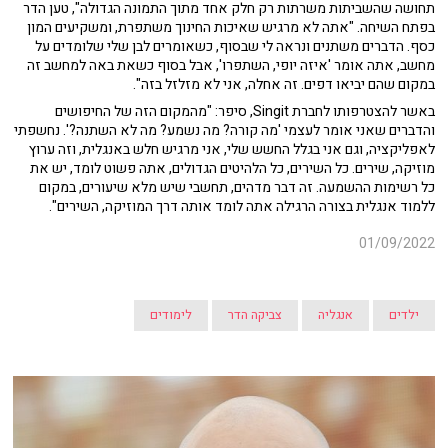
תחושה שהשביתות משרתות רק חלק אחד מתוך התמונה הגדולה", טען הדר
בפתח השיחה. "אתה לא מרגיש שאיכות החינוך משתפרת, ומשקיעים המון
כסף. הדברים משתנים ונראה לי שבסוף, כשאומרים לבן שלי שלומדים על
מחשב, אתה אומר 'איזה יופי, השתפרו', אבל בסוף כשאת באה למחשב זה
במקום שהם יביאו דפים. זה אחלה, אני לא מזלזל בזה".
באשר להצטרפותו לחברת Singit, סיפר: "מהמקום הזה של החיפושים
והדברים שאני אומר לעצמי 'מה קורה? מה נשמע? מה לא השתנה?'. נחשפתי
לאפליקציה, וגם אני בגלל החשש שלי, אני מרגיש חלש באנגלית, וזה ערוץ
מוזיקה, שירים. כל השירים, כל הלהיטים הגדולים, אתה פשוט לומד, יש את
כל רשימות ההשמעה. זה דבר מדהים, תחשבי שיש מלא שיעורים, במקום
ללמוד אנגלית בצורה הרגילה אתה לומד אותה דרך המוזיקה, השירים".
01/09/2022
ילדים
אנגליה
צביקה הדר
לימודים