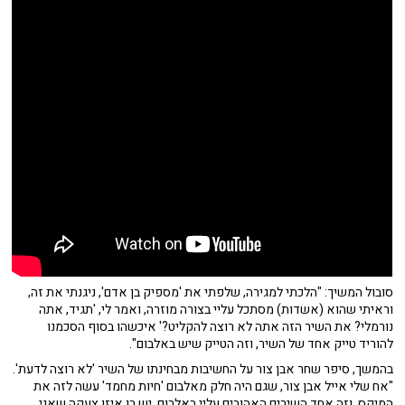
סובול המשיך: "הלכתי למגירה, שלפתי את 'מספיק בן אדם', ניגנתי את זה,
וראיתי שהוא (אשדות) מסתכל עליי בצורה מוזרה, ואמר לי, 'תגיד, אתה
נורמלי? את השיר הזה אתה לא רוצה להקליט?' איכשהו בסוף הסכמנו
להוריד טייק אחד של השיר, וזה הטייק שיש באלבום".
בהמשך, סיפר שחר אבן צור על החשיבות מבחינתו של השיר 'לא רוצה לדעת'.
"אח שלי אייל אבן צור, שגם היה חלק מאלבום 'חיות מחמד' עשה לזה את
המיקס, וזה אחד השירים האהובים עליי באלבום, יש בו איזו צעקה שאני