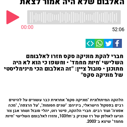
האלבום שלא היה אמור לצאת
00:00
52:06
חברי להקת מוניקה סקס חזרו לאלבומם
השלישי 'חיות מחמד' • וחשפו כי הוא לא היה
מתוכנן • סובול ציין: "זה האלבום הכי מינימליסטי
של מוניקה סקס"
הלהקה המיתולוגית 'מוניקה סקס' אחראית כבר עשורים על להיטים
רבים בפסקול הישראלי, ביניהם: 'שנים חסומות', 'על הרצפה', 'מכה
אפורה' ועוד רבים. חברי הלהקה, פיטר רוט, יהלי סובול ושחר אבן צור
הגיעו לאולפן של רז שכניק ב־103fm, וחזרו לאלבומם השלישי 'חיות
מחמד' שיצא ב־2003.