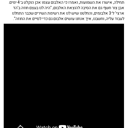
תחילה, אישרו את השמועות, ואמרו כי האלבום עצמו אכן הוקלט ב־4 ימים.
אבן צור חשף גם את הסיבה להוצאת האלבום, "היה לנו בעצם חוזה ב'הד
ארצי' ל־3 אלבומים, והחלטנו שיש לנו את רשימת השירים שכבר התחלנו
לעבוד עליה, וחשבנו, איך אנחנו עושים אלבום גם כדי לסיים את החוזה".