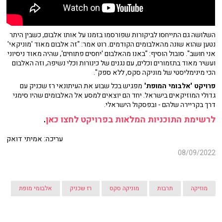
השלושה גם התייחסו לביקורות שפורסמו בזמנו על אותו אלבום, כשבין היתר
נטען שהוא שונה מהאלבומים הקודמים. רוט אמר: "זה אלבום מאוד 'מוניקאי'
אני חושב". סובול הוסיף: "באנו מהאלבום 'יחסים פתוחים', שהיה מאוד ניסיוני
ועשיר מאוד בתזמורים וכלים, עם נגנים של כינורות וכלי נשיפה, וזה האלבום
הכי מינימליסטי של מוניקה סקס, ללא ספק".
פרויקט 'אלבומי המופת'
מפגיש בכל שבוע את העיתונאי רז שכניק עם
גדולי המוזיקאים בישראל. יחד הם יוצאים למסע אל האלבומים שהיו סימני
דרך בקריירה שלהם - ובפסקול הישראלי.
לרשימת התוכניות המלאות בפרויקט לחצו כאן
.
עריכה: אמיתי דואק
08/09/2022
מוזיקה
תרבות
מוניקה סקס
רז שכניק
אלבומי מופת