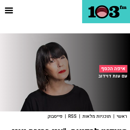
איפה הכסף
עם ענת דוידוב
ראשי
|
תוכניות מלאות
|
RSS
|
פייסבוק