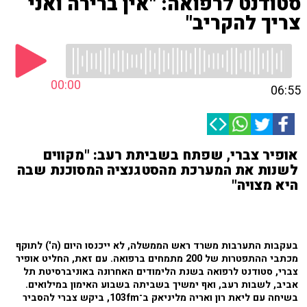
סטודנט לרפואה: "אין ברירה ואני
צריך להקריב"
00:00
06:55
אופיר צברי, שפתח בשביתת רעב: "מקווים
לשנות את המערכת מהסטגנציה המסוכנת שבה
היא מצויה"
בעקבות התערבות משרד ראש הממשלה, לא ייכנסו היום (ה') לתוקף
מכתבי ההתפטרות של 200 מתמחים ברפואה. עם זאת, החליט אופיר
צברי, סטודנט לרפואה בשנת הלימודים האחרונה באוניברסיטת תל
אביב, לשבות רעב, ואף ימשיך בשביתה בשבוע האימון במילואים.
בשיחה עם ליאת רון ואריה מליניאק ב־103fm, ביקש צברי להסביר