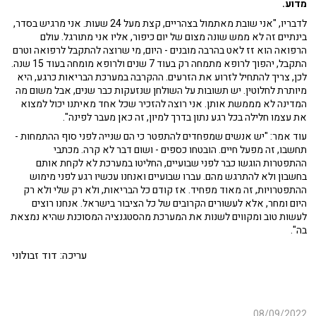
מדוע.
לדבריו, "אני שובת מאתמול בצהריים, קצת מעל 24 שעות. אני מרגיש בסדר,
בינתיים זה לא ממש שונה מצום של יום כיפור, אליו אני מתורגל. עולם
הרפואה הוא זז לאט בהרבה מובנים - היום, מי שרוצה להתקבל לרפואה וטרם
התקבל, יהפוך לרופא מתמחה רק בעוד 7 שנים ולרופא מומחה בעוד 15 שנה.
לכן, צריך להתחיל לזרוע את הזרעים. ההקרבה במערכת הבריאות כרגע, היא
מיותרת לחלוטין. יש תשובות על השולחן שנזעקות כבר שנים, אבל משום מה
המדינה לא מממשת אותן. אני רוצה להזכיר שכל אחד מאיתנו יכול למצוא
את עצמו חלילה בכל רגע נתון בדרך למיון, זה כאן מעבר לפינה".
עוד אמר: "יש אנשים שמפחדים להתפטר כי הם שנייה לפני סוף ההתמחות -
תחשבו, זה מפעל חיים. הובטחו כספים - ושום דבר לא קרה. מכתבי
ההתפטרות הוגשו כבר לפני שבועיים, החליטו במערכת לא לקחת אותם
בחשבון ולא להתרגש מהם. עברו שבועיים ואנחנו עכשיו רגע לפני מימוש
ההתפטרויות, זה מאוד מפחיד. אז קודם כל הבריאות, ולא רק שלי ולא רק
היום ומחר, אלא לעשורים הקרובים של כל הציבור בישראל. אנחנו רוצים
לעשות טוב ומקווים לשנות את המערכת מהסטגנציה המסוכנת שהיא נמצאת
בה".
עריכה: דוד זבולוני
08/09/2022