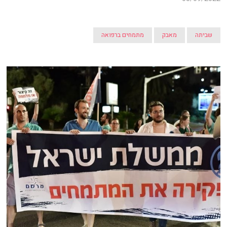
שביתה
מאבק
מתמחים ברפואה