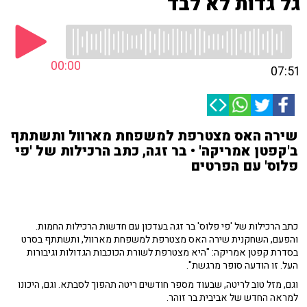
גל גדות לא לבד
00:00
07:51
שירה האס מצטרפת למשפחת מארוול ותשתתף
ב'קפטן אמריקה' • בר זגה, כתב הרכילות של 'פי
פלוס' עם הפרטים
כתב הרכילות של 'פי פלוס' בר זגה בעדכון עם חדשות הרכילות החמות.
והפעם, השחקנית שירה האס מצטרפת למשפחת מארוול, ותשתתף בסרט
בסדרת קפטן אמריקה: "היא מצטרפת לשורת הכוכבות הגדולות וגיבורות
העל. זו הודעה סופר מרגשת".
וגם, מזל טוב לריטה, שבעוד מספר חודשים ריטה תהפוך לסבתא. וגם, היכונו
למראה החדש של אביבית בר זוהר.