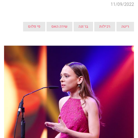
11/09/2022
ריטה
רכילות
בר זגה
שירה האס
פי פלוס