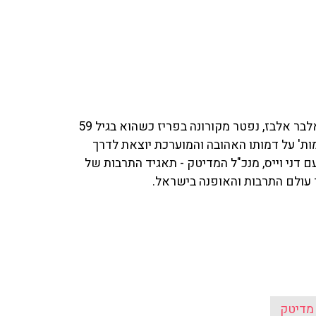
לפני שנה מעצב האופנה הישראלי המצליח ביותר בעולם, אלבר אלבז, נפטר מקורונה בפריז כשהוא בגיל 59
ות' על דמותו האהובה והמוערכת יוצאת לדרך
תחת לקהל הרחב. ענת דוידוב שוחחה על כך ב־103fm עם דני וייס, מנכ"ל המדיטק - תאגיד התרבות של
ר עולם התרבות והאופנה בישראל.
מדיטק