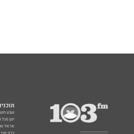
תוכניות fm
שבע תש
ינון מגל 
אראל סג"
ברק סרי 
גיא פלג
דבורה הנביאה 6, רמת השרון
תוכנית ה
radio@103.fm
איריס קו
עלייה לשידור: 0552-103-103
איפה הכ
בעלות שיחה רגילה
פנינה בת
רון קופמ
רז שכניק