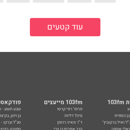
103
103fm מייעצים
פודקאסט
ע
פרופ' רפי קרסו
שבע תשע - 
ובן כספית
מיכל דליות
בן וינון, בקיצו
ל ואיל ברקוביץ'
ד"ר מאיה רוזמן
סג"ל וברקו -
ואלי אוחנה
הרב אפרים בן צבי
ספורט, בקיצו
שיחות לילה
שניים עד ארב
ספורט
קרסו יוצא לא
ל
ככה קמתי
סף
הכול פתוח - א
 צבי
מילים ולחן
ן ואריה אלדד
ארכיון 103fm