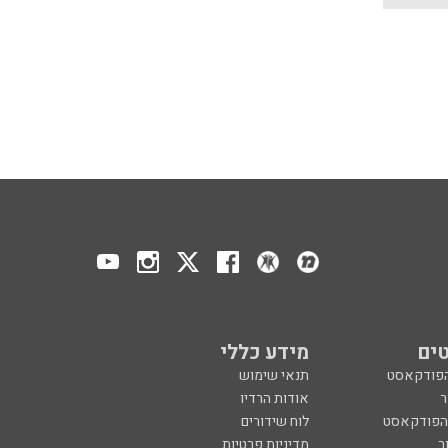
ים
מידע כללי
הפודקאסט
תנאי שימוש
ר
אודות הרדיו
 הפודקאסט
לוח שידורים
ר
מדיניות פרטיות
ע, בקיצור
הצהרת נגישות
כול
הרשמה לניוזלטר
צרו קשר
מנון רגב